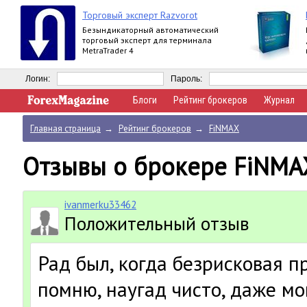
Торговый эксперт Razvorot
Безындикаторный автоматический
торговый эксперт для терминала
MetraTrader 4
Логин:
Пароль:
Блоги
Рейтинг брокеров
Журнал
Главная страница
→
Рейтинг брокеров
→
FiNMAX
Отзывы о брокере FiNMA
ivanmerku33462
Положительный отзыв
Рад был, когда безрисковая п
помню, наугад чисто, даже мо