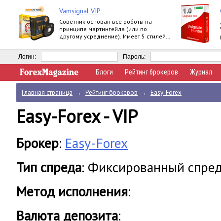
Vamsignal VIP
Советник основан все роботы на
принципе мартингейла (или по
другому усреднение). Имеет 5 стилей
торговли. До 170% в месяц.
Логин:
Пароль:
Блоги
Рейтинг брокеров
Журнал
Главная страница
→
Рейтинг брокеров
→
Easy-Forex
Easy-Forex - VIP
Брокер
:
Easy-Forex
Тип спреда
: Фиксированный спре
Метод исполнения
:
Валюта депозита
: