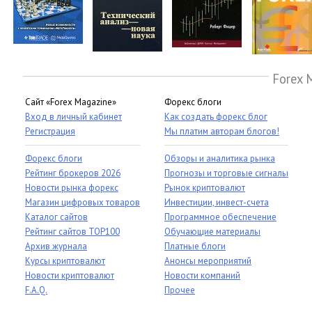
Forex 
Сайт «Forex Magazine»
Форекс блоги
Вход в личный кабинет
Как создать форекс блог
Регистрация
Мы платим авторам блогов!
Форекс блоги
Обзоры и аналитика рынка
Рейтинг брокеров 2026
Прогнозы и торговые сигналы
Новости рынка форекс
Рынок криптовалют
Магазин цифровых товаров
Инвестиции, инвест-счета
Каталог сайтов
Программное обеспечение
Рейтинг сайтов TOP100
Обучающие материалы
Архив журнала
Платные блоги
Курсы криптовалют
Анонсы мероприятий
Новости криптовалют
Новости компаний
F.A.Q.
Прочее