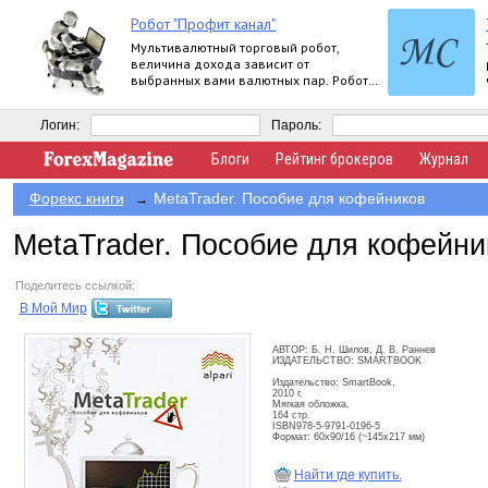
Робот "Профит канал"
Мультивалютный торговый робот,
величина дохода зависит от
выбранных вами валютных пар. Робот
работает круглосуточно.
Логин:
Пароль:
Блоги
Рейтинг брокеров
Журнал
Форекс книги
MetaTrader. Пособие для кофейников
→
MetaTrader. Пособие для кофейни
Поделитесь ссылкой:
В Мой Мир
АВТОР: Б. Н. Шилов, Д. В. Раннев
ИЗДАТЕЛЬСТВО: SMARTBOOK
Издательство: SmartBook,
2010 г.
Мягкая обложка,
164 стр.
ISBN978-5-9791-0196-5
Формат: 60x90/16 (~145х217 мм)
Найти где купить.