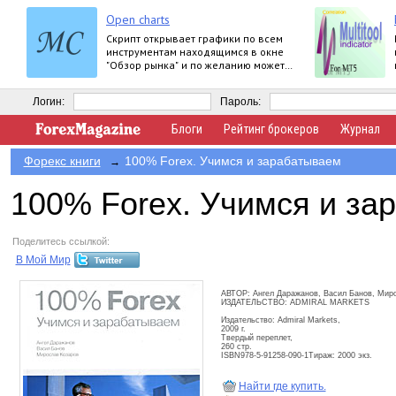
Open charts
Скрипт открывает графики по всем
инструментам находящимся в окне
"Обзор рынка" и по желанию может
задать для всех графиков один
шаблон.
Логин:
Пароль:
Блоги
Рейтинг брокеров
Журнал
Форекс книги
100% Forex. Учимся и зарабатываем
→
100% Forex. Учимся и за
Поделитесь ссылкой:
В Мой Мир
АВТОР: Ангел Даражанов, Васил Банов, Мир
ИЗДАТЕЛЬСТВО: ADMIRAL MARKETS
Издательство: Admiral Markets,
2009 г.
Твердый переплет,
260 стр.
ISBN978-5-91258-090-1Тираж: 2000 экз.
Найти где купить.