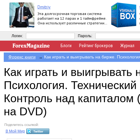
Dmitriy
Эта долгосрочная торговая система
работает на 12 парах и 1 таймфрейме.
Она использует различные стратегии
по тренду.
Логин:
Пароль:
Блоги
Рейтинг брокеров
Журнал
Форекс книги
Как играть и выигрывать на бирже. Психология
→
Как играть и выигрывать 
Психология. Технический 
Контроль над капиталом 
на DVD)
Поделитесь ссылкой:
В Мой Мир