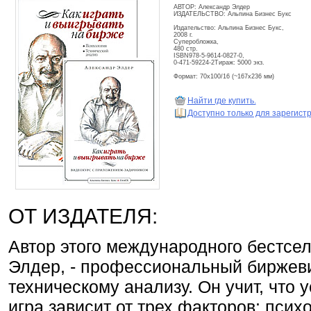
АВТОР: Александр Элдер
ИЗДАТЕЛЬСТВО: Альпина Бизнес Букс
Издательство: Альпина Бизнес Букс,
2008 г.
Суперобложка,
480 стр.
ISBN978-5-9614-0827-0,
0-471-59224-2Тираж: 5000 экз.
Формат: 70x100/16 (~167x236 мм)
Найти где купить.
Доступно только для зарегис
ОТ ИЗДАТЕЛЯ:
Автор этого международного бестсел
Элдер, - профессиональный биржеви
техническому анализу. Он учит, что
игра зависит от трех факторов: псих