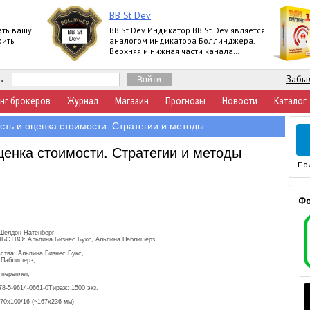
BB St Dev
ать вашу
BB St Dev Индикатор BB St Dev является
рить
аналогом индикатора Боллинджера.
Верхняя и нижная части канала
Боллинджера рассчитываются при
помощи iStd
Забыл
ь:
нг брокеров
Журнал
Магазин
Прогнозы
Новости
Каталог
ть и оценка стоимости. Стратегии и методы...
ценка стоимости. Стратегии и методы
По
Фо
Шелдон Натенберг
ЬСТВО: Альпина Бизнес Букс, Альпина Паблишерз
ства: Альпина Бизнес Букс,
 Паблишерз,
переплет,
-5-9614-0661-0Тираж: 1500 экз.
70x100/16 (~167x236 мм)