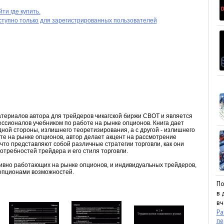
ти где купить.
ступно только для зарегистрированных пользователей
атериалов автора для трейдеров чикагской биржи CBOT и является
сионалов учебником по работе на рынке опционов. Книга дает
дной стороны, излишнего теоретизирования, а с другой - излишнего
те на рынке опционов, автор делает акцент на рассмотрение
что представляют собой различные стратегии торговли, как они
потребностей трейдера и его стиля торговли.
тивно работающих на рынке опционов, и индивидуальных трейдеров,
опционами возможностей.
По
в 
вч
Ра
пе