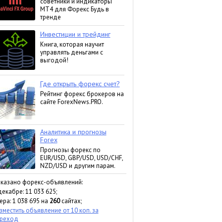
казано форекс-объявлений:
декабре: 11 033 625;
ера: 1 038 695 на
260
сайтах;
зместить объявление от 10 коп. за
реход