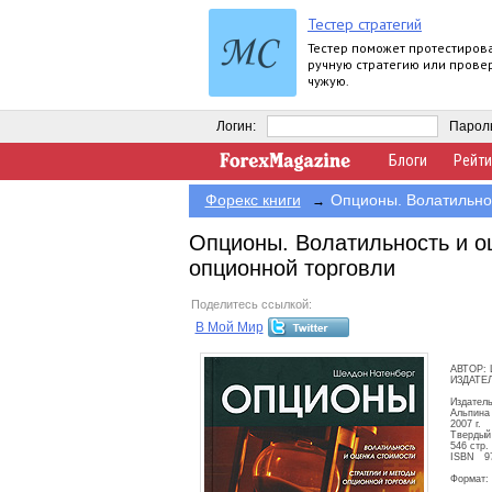
Тестер стратегий
Тестер поможет протестиров
ручную стратегию или прове
чужую.
Логин:
Парол
Блоги
Рейти
Форекс книги
Опционы. Волатильнос
→
Опционы. Волатильность и о
опционной торговли
Поделитесь ссылкой:
В Мой Мир
АВТОР: 
ИЗДАТЕЛ
Издатель
Альпина
2007 г.
Твердый 
546 стр.
ISBN 978
Формат: 