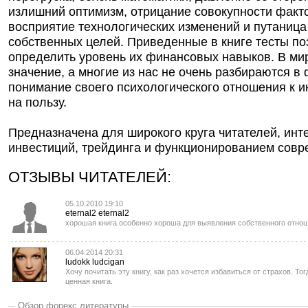
излишний оптимизм, отрицание совокупности факто
восприятие технологических изменений и путаниц
собственных целей. Приведенные в книге тесты по
определить уровень их финансовых навыков. В мир
значение, а многие из нас не очень разбираются в
понимание своего психологического отношения к и
на пользу.
Предназначена для широкого круга читателей, ин
инвестиций, трейдинга и функционированием сов
ОТЗЫВЫ ЧИТАТЕЛЕЙ:
05.10.2010 19:10
eternal2 eternal2
хорошая книга.особенно хороша для выявления собственного отнош
06.04.2014 20:31
ludokk ludcigan
Хочу почитать эту книгу, как раз хочется избавиться от страхов. То
ценная книга.
Обзор форекс литературы