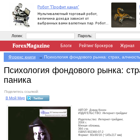
Робот "Профит канал"
Мультивалютный торговый робот,
величина дохода зависит от
выбранных вами валютных пар. Робот
работает круглосуточно.
Логин:
Пароль:
Блоги
Рейтинг брокеров
Журнал
Форекс книги
Психология фондового рынка: страх, алчность
→
Психология фондового рынка: стр
паника
Поделитесь ссылкой:
В Мой Мир
АВТОР: Дэвид Кохен
ИЗДАТЕЛЬСТВО: Интернет-трейдинг
Издательство: Интернет-трейдинг,
2004 г.
Мягкая обложка,
364 стр.
ISBN5-902360-07-2
Формат: 60x90/16 (~145х217 мм)