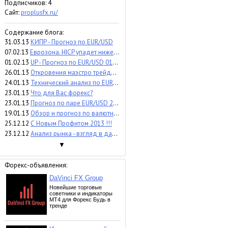
Подписчиков:
4
Сайт:
proplusfx.ru/
Содержание блога:
31.03.13
КИПР - Прогноз по EUR/USD
07.02.13
Еврозона. HICP упадет ниже 2%
01.02.13
UP - Прогноз по EUR/USD 01.02.2013
26.01.13
Откровения маэстро трейдинга. Выпуск 3.
24.01.13
Технический анализ по EUR/USD 24.01.2013
23.01.13
Что для Вас форекс?
23.01.13
Прогноз по паре EUR/USD 23.01.2013
19.01.13
Обзор и прогноз по валютной паре евро/доллар 19.01.2013
25.12.12
С Новым Профитом 2013 !!!
23.12.12
Анализ рынка - взгляд в далекое завтра!
▼
Форекс-объявления: