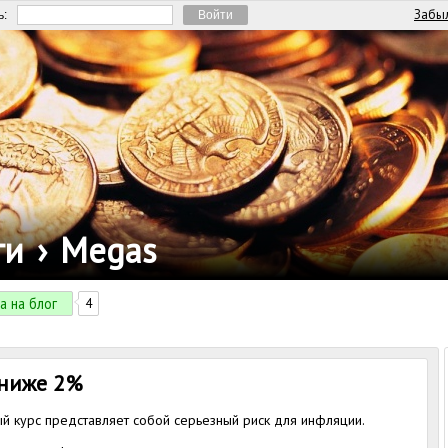
Забыл
ь:
ги
›
Megas
а на блог
4
 ниже 2%
й курс представляет собой серьезный риск для инфляции.