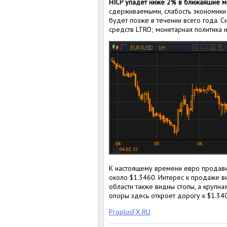
HICP упадет ниже 2% в ближайшие 
сдерживаемыми, слабость экономики 
будет позже в течении всего года. С
средств LTRO; монетарная политика
К настоящему времени евро продавил
около $1.3460. Интерес к продаже в
области также видны стопы, а крупн
опоры здесь откроет дорогу к $1.340
ProplusFX.RU