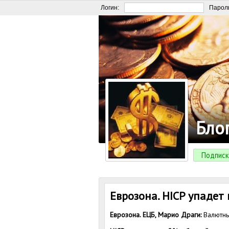
Логин:
Парол
Бло
Подписк
Еврозона. HICP упадет
Еврозона. ЕЦБ, Марио Драги:
Валютны