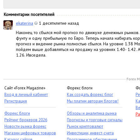
Комментарии посетителей
ekaterina
1 десятилетие назад
Наконец то сбылся мой прогноз по движухе денежных рынков.
фунту и одну прибыльную по Евро. Теперь начала набирать ко
прогноз и видение рынка полностью сбылся. На уровне 1.38 Мо
пойдем выше добавляться на продажу на уровнях 1.40- 1.42. А
1.26. Ивседела.
Forex M
Сайт «Forex Magazine»
Форекс блоги
Фо
Вход в личный кабинет
Как создать форекс блог
Ре
Регистрация
Мы платим авторам блогов!
Ка
Ве
Форекс блоги
Обзоры и аналитика рынка
Ра
Рейтинг брокеров 2026
Прогнозы и торговые сигналы
Новости рынка форекс
Рынок криптовалют
Магазин цифровых товаров
Инвестиции, инвест-счета
Каталог сайтов
Программное обеспечение