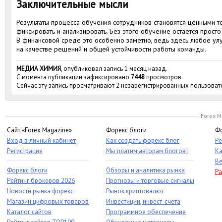
Заключительные мысли
Результаты процесса обучения сотрудников становятся ценными то
фиксировать и анализировать. Без этого обучение остается просто
В финансовой среде это особенно заметно, ведь здесь любое ул
на качестве решений и общей устойчивости работы команды.
МЕДИА ХИМИЯ
, опубликовал запись 1 месяц назад.
С момента публикации зафиксировано
7448
просмотров.
Сейчас эту запись просматривают 2 незарегистрированных пользоват
Forex M
Сайт «Forex Magazine»
Форекс блоги
Фо
Вход в личный кабинет
Как создать форекс блог
Ре
Регистрация
Мы платим авторам блогов!
Ка
Ве
Форекс блоги
Обзоры и аналитика рынка
Ра
Рейтинг брокеров 2026
Прогнозы и торговые сигналы
Новости рынка форекс
Рынок криптовалют
Магазин цифровых товаров
Инвестиции, инвест-счета
Каталог сайтов
Программное обеспечение