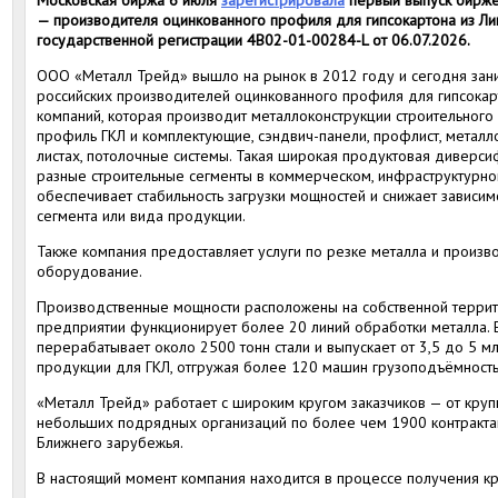
Московская биржа 6 июля
зарегистрировала
первый выпуск бирж
— производителя оцинкованного профиля для гипсокартона из Ли
государственной регистрации 4B02-01-00284-L от 06.07.2026.
ООО «Металл Трейд» вышло на рынок в 2012 году и сегодня за
российских производителей оцинкованного профиля для гипсокарт
компаний, которая производит металлоконструкции строительного 
профиль ГКЛ и комплектующие, сэндвич-панели, профлист, металло
листах, потолочные системы. Такая широкая продуктовая диверси
разные строительные сегменты в коммерческом, инфраструктурном
обеспечивает стабильность загрузки мощностей и снижает зависим
сегмента или вида продукции.
Также компания предоставляет услуги по резке металла и произв
оборудование.
Производственные мощности расположены на собственной территор
предприятии функционирует более 20 линий обработки металла.
перерабатывает около 2500 тонн стали и выпускает от 3,5 до 5 
продукции для ГКЛ, отгружая более 120 машин грузоподъёмность
«Металл Трейд» работает с широким кругом заказчиков — от кру
небольших подрядных организаций по более чем 1900 контрактам
Ближнего зарубежья.
В настоящий момент компания находится в процессе получения кр