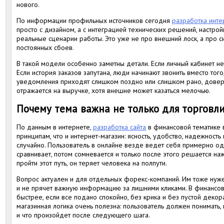
нового.
По информации профильных источников сегодня
разработка инте
просто с дизайном, а с интеграцией технических решений, настрой
реальные сценарии работы. Это уже не про внешний лоск, а про с
постоянных сбоев.
В такой модели особенно заметны детали. Если личный кабинет н
Если история заказов запутана, люди начинают звонить вместо того
уведомления приходят слишком поздно или слишком рано, довери
отражается на выручке, хотя внешне может казаться мелочью.
Почему тема важна не только для торговл
По данным в интернете,
разработка сайта
в финансовой тематике в
принципам, что и интернет-магазин: ясность, удобство, надежность 
случайно. Пользователь в онлайне везде ведет себя примерно оди
сравнивает, потом сомневается и только после этого решается нажа
пройти этот путь, он теряет человека на полпути.
Вопрос актуален и для отдельных форекс-компаний. Им тоже нужен
и не прячет важную информацию за лишними кликами. В финанс
быстрее, если все подано спокойно, без крика и без пустой декора
магазинная логика очень полезна: пользователь должен понимать,
и что произойдет после следующего шага.