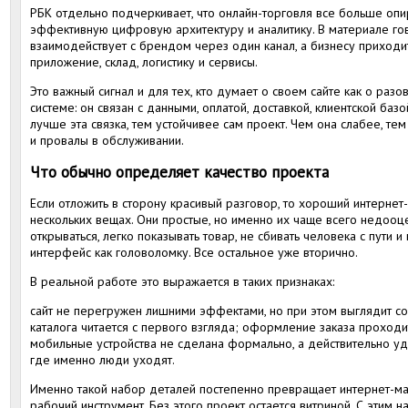
РБК отдельно подчеркивает, что онлайн-торговля все больше опир
эффективную цифровую архитектуру и аналитику. В материале гов
взаимодействует с брендом через один канал, а бизнесу приходит
приложение, склад, логистику и сервисы.
Это важный сигнал и для тех, кто думает о своем сайте как о разо
системе: он связан с данными, оплатой, доставкой, клиентской ба
лучше эта связка, тем устойчивее сам проект. Чем она слабее, т
и провалы в обслуживании.
Что обычно определяет качество проекта
Если отложить в сторону красивый разговор, то хороший интернет
нескольких вещах. Они простые, но именно их чаще всего недооц
открываться, легко показывать товар, не сбивать человека с пути и
интерфейс как головоломку. Все остальное уже вторично.
В реальной работе это выражается в таких признаках:
сайт не перегружен лишними эффектами, но при этом выглядит со
каталога читается с первого взгляда; оформление заказа проходи
мобильные устройства не сделана формально, а действительно удо
где именно люди уходят.
Именно такой набор деталей постепенно превращает интернет-ма
рабочий инструмент. Без этого проект остается витриной. С этим н