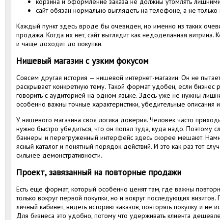
корзина и оформление заказа не должны утомлять лишним
сайт обязан нормально выглядеть на телефоне, а не только
Каждый пункт здесь вроде бы очевиден, но именно из таких очев
продажа. Когда их нет, сайт выглядит как недоделанная витрина. К
и чаще доходит до покупки.
Нишевый магазин с узким фокусом
Совсем другая история — нишевой интернет-магазин. Он не пытает
раскрывает конкретную тему. Такой формат удобен, если бизнес р
говорить с аудиторией на одном языке. Здесь уже не нужны лишн
особенно важны точные характеристики, убедительные описания и
У нишевого магазина своя логика доверия. Человек часто приходи
нужно быстро убедиться, что он попал туда, куда надо. Поэтому 
баннеры и перегруженный интерфейс здесь скорее мешают. Намн
ясный каталог и понятный порядок действий. И это как раз тот слу
сильнее демонстративности.
Проект, завязанный на повторные продажи
Есть еще формат, который особенно ценят там, где важны повторны
только вокруг первой покупки, но и вокруг последующих визитов.
личный кабинет, видеть историю заказов, повторять покупку и не и
Для бизнеса это удобно, потому что удерживать клиента дешевле