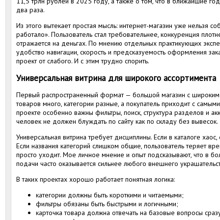
11,5 трлн рублей в 2025 году, а также о том, что в ближайшие г
два раза.
Из этого вытекает простая мысль: интернет-магазин уже нельзя с
работало». Пользователь стал требовательнее, конкуренция плотне
отражается на деньгах. По мнению отдельных практикующих эксп
удобство навигации, скорость и предсказуемость оформления зак
проект от слабого. И с этим трудно спорить.
Универсальная витрина для широкого ассортимента
Первый распространенный формат — большой магазин с широким к
товаров много, категории разные, а покупатель приходит с самым
проекте особенно важны фильтры, поиск, структура разделов и акк
человек не должен блуждать по сайту как по складу без вывесок.
Универсальная витрина требует дисциплины. Если в каталоге хаос,
Если названия категорий слишком общие, пользователь теряет врем
просто уходит. Мое личное мнение и опыт подсказывают, что в б
подачи часто оказывается сильнее любого внешнего украшательст
В таких проектах хорошо работает понятная логика:
категории должны быть короткими и читаемыми;
фильтры обязаны быть быстрыми и логичными;
карточка товара должна отвечать на базовые вопросы сраз