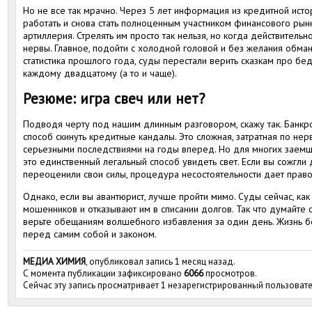
Но не все так мрачно. Через 5 лет информация из кредитной истор
работать и снова стать полноценным участником финансового рынк
артиллерия. Стрелять им просто так нельзя, но когда действительн
нервы. Главное, подойти с холодной головой и без желания обману
статистика прошлого года, суды перестали верить сказкам про бед
каждому двадцатому (а то и чаще).
Резюме: игра свеч или нет?
Подводя черту под нашим длинным разговором, скажу так. Банкрот
способ скинуть кредитные кандалы. Это сложная, затратная по не
серьезными последствиями на годы вперед. Но для многих заемщ
это единственный легальный способ увидеть свет. Если вы сожгли 
переоценили свои силы, процедура несостоятельности дает право
Однако, если вы авантюрист, лучше пройти мимо. Суды сейчас, как
мошенников и отказывают им в списании долгов. Так что думайте с
верьте обещаниям волшебного избавления за один день. Жизнь бе
перед самим собой и законом.
МЕДИА ХИМИЯ
, опубликовал запись 1 месяц назад.
С момента публикации зафиксировано
6066
просмотров.
Сейчас эту запись просматривает 1 незарегистрированный пользовате