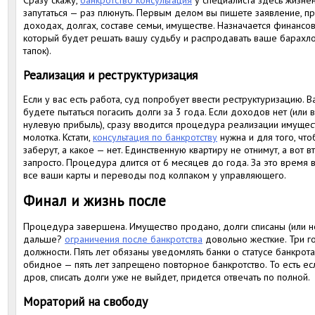
Сразу скажу,
банкротство консультация
у специалиста здесь жизне
запутаться — раз плюнуть. Первым делом вы пишете заявление, пр
доходах, долгах, составе семьи, имуществе. Назначается финансо
который будет решать вашу судьбу и распродавать ваше барахло
тапок).
Реализация и реструктуризация
Если у вас есть работа, суд попробует ввести реструктуризацию. В
будете пытаться погасить долги за 3 года. Если доходов нет (ил
нулевую прибыль), сразу вводится процедура реализации имущества
молотка. Кстати,
консультация по банкротству
нужна и для того, что
заберут, а какое — нет. Единственную квартиру не отнимут, а вот в
запросто. Процедура длится от 6 месяцев до года. За это время
все ваши карты и переводы под колпаком у управляющего.
Финал и жизнь после
Процедура завершена. Имущество продано, долги списаны (или не 
дальше?
ограничения после банкротства
довольно жесткие. Три г
должности. Пять лет обязаны уведомлять банки о статусе банкрота
обидное — пять лет запрещено повторное банкротство. То есть ес
дров, списать долги уже не выйдет, придется отвечать по полной.
Мораторий на свободу