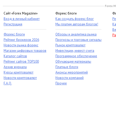
Forex M
Сайт «Forex Magazine»
Форекс блоги
Фо
Вход в личный кабинет
Как создать форекс блог
Ре
Регистрация
Мы платим авторам блогов!
Ка
Ве
Форекс блоги
Обзоры и аналитика рынка
Ра
Рейтинг брокеров 2026
Прогнозы и торговые сигналы
Новости рынка форекс
Рынок криптовалют
Магазин цифровых товаров
Инвестиции, инвест-счета
Каталог сайтов
Программное обеспечение
Рейтинг сайтов TOP100
Обучающие материалы
Архив журнала
Платные блоги
Курсы криптовалют
Анонсы мероприятий
Новости криптовалют
Новости компаний
F.A.Q.
Прочее