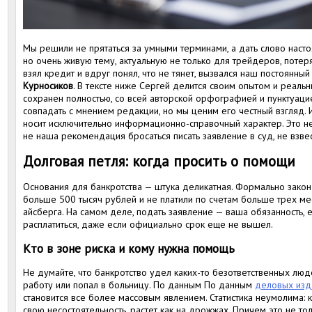
Мы решили не прятаться за умными терминами, а дать слово насто
но очень живую тему, актуальную не только для трейдеров, потеря
взял кредит и вдруг понял, что не тянет, вызвался наш постоянный
Курносиков
. В тексте ниже Сергей делится своим опытом и реальн
сохранен полностью, со всей авторской орфографией и пунктуаци
совпадать с мнением редакции, но мы ценим его честный взгляд. И
носит исключительно информационно-справочный характер. Это не
не наша рекомендация бросаться писать заявление в суд, не взве
Долговая петля: когда просить о помощи
Основания для банкротства — штука деликатная. Формально закон
больше 500 тысяч рублей и не платили по счетам больше трех ме
айсберга. На самом деле, подать заявление — ваша обязанность, 
расплатиться, даже если официально срок еще не вышел.
Кто в зоне риска и кому нужна помощь
Не думайте, что банкротство удел каких-то безответственных люде
работу или попал в больницу. По данным По данным
деловых изд
становится все более массовым явлением. Статистика неумолима:
свою несостоятельность, растет как на дрожжах. Причем это не то