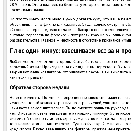
20% в день. Это и владельцы бизнеса, у которого не задалось, и 
после скачка валют.
Но просто иметь долги мало. Нужно доказать суду, что ваше бед
объективный, а не фиктивный характер. Судьи сейчас смотрят в оба
айфонов, а через неделю подали на банкротство, это мошенничеств
пытались торговать на форексе и потерпели крах на рыночных ко
разбирательства. Главное — честность и отсутствие признаков ум
Плюс один минус: взвешиваем все за и пр
Любая монета имеет две стороны. Статус банкрота — это не короч
серьезный ярлык. Преимущества очевидны: вы перестаете быть з
закрывают дела, коллекторы отправляются лесом, а вы выходите 
как песня, правда?
Обратная сторона медали
Но есть и минусы. По мнению опрошенных мною специалистов, ста
человека целый комплекс различных ограничений, учитывать котор
начинается самое интересное. Вы не сможете занимать руководящ
лет. О новой ипотеке или кредите на машину минимум 5 лет может
система). А если попытаетесь скрыть имущество или продать кварт
то списание долгов вам не грозит. Суды сейчас крайне негативно 
кредиторов. Важно взвешивать все факторы, прежде чем прыгать в