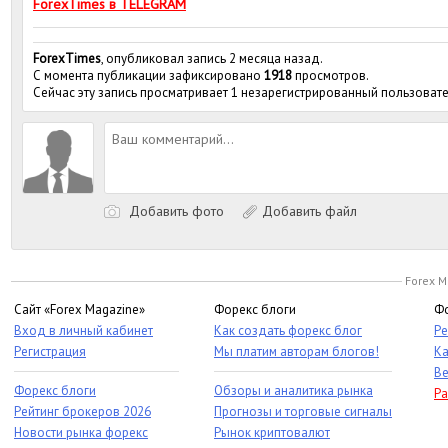
ForexTimes в TELEGRAM
ForexTimes
, опубликовал запись 2 месяца назад.
С момента публикации зафиксировано
1918
просмотров.
Сейчас эту запись просматривает 1 незарегистрированный пользовате
Добавить фото
Добавить файл
Forex M
Сайт «Forex Magazine»
Форекс блоги
Фо
Вход в личный кабинет
Как создать форекс блог
Ре
Регистрация
Мы платим авторам блогов!
Ка
Ве
Форекс блоги
Обзоры и аналитика рынка
Ра
Рейтинг брокеров 2026
Прогнозы и торговые сигналы
Новости рынка форекс
Рынок криптовалют