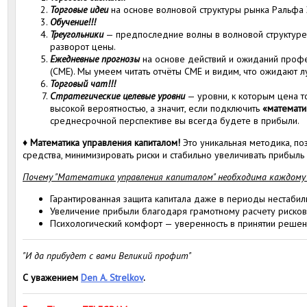
Торговые идеи
на основе волновой структуры рынка Ральфа 
Обучение!!!
Треугольники
— предпоследние волны в волновой структуре
разворот цены.
Ежедневные прогнозы
на основе действий и ожиданий профе
(CME). Мы умеем читать отчёты CME и видим, что ожидают л
Торговый чат!!!
Стратегические целевые уровни
— уровни, к которым цена т
высокой вероятностью, а значит, если подключить
«математи
среднесрочной перспективе вы всегда будете в прибыли.
♦
Математика управления капиталом!
Это уникальная методика, п
средства, минимизировать риски и стабильно увеличивать прибыль
Почему "Математика управления капиталом" необходима каждому
Гарантированная защита капитала даже в периоды нестабил
Увеличение прибыли благодаря грамотному расчету рисков
Психологический комфорт — уверенность в принятии решен
"И да прибудет с вами Великий профит"
С уважением
Den A. Strelkov
.