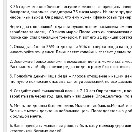
К 26 годам его ошибочные поступки и жизненные принципы привел
банкротом, задолжав кредиторам 75 тысяч марок. Из этого тру
необычный выход. Он решил, что ему нужен «финансовый тренер»
Через два с половиной года под руководством наставника-амер
заработал за месяц 100 тысяч марок. После чего он приумножил с
позже сам стал блестящим тренером. И вот его 21 принцип богатст
1. Откладывайте по 25% от дохода и 50% от сверхдохода на отде
инвестируйте эти деньги. Банки платят копейки и спасают деньги т
2. Экономьте.Только экономя и вкладывая деньги, можно стать мил
Расточительный образ жизни редко ведет к росту благосостояния 
3. Полюбите деньги.Наша беда — плохое отношение к нашим деньг
что нужно полностью отказываться от удовольствий, но все должно
4. Создайте свой финансовый план на 7-10 лет.Определитесь, к че
зарабатывать через год, два, пять и так далее. Определитесь, что
5. Мечты не должны быть мелкими. Мыслите глобально.Мечтайте 
Большие мечты делите на небольшие цели. Последовательно доб
к большой мечте.
6. Ваши принципы мышления должны быть как у миллиардера или 
категориями богатых людей!