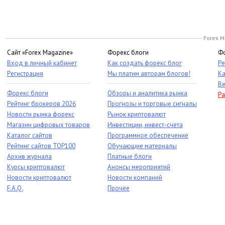
Forex M
Сайт «Forex Magazine»
Форекс блоги
Фо
Вход в личный кабинет
Как создать форекс блог
Ре
Регистрация
Мы платим авторам блогов!
Ка
Ве
Форекс блоги
Обзоры и аналитика рынка
Ра
Рейтинг брокеров 2026
Прогнозы и торговые сигналы
Новости рынка форекс
Рынок криптовалют
Магазин цифровых товаров
Инвестиции, инвест-счета
Каталог сайтов
Программное обеспечение
Рейтинг сайтов TOP100
Обучающие материалы
Архив журнала
Платные блоги
Курсы криптовалют
Анонсы мероприятий
Новости криптовалют
Новости компаний
F.A.Q.
Прочее