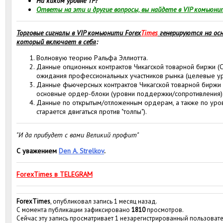
На каком уровне TP?
Ответы на эти и другие вопросы, вы найдете в VIP комьюни
Торговые сигналы в VIP комьюнити Forex
Times
генерируются на осн
который включает в себя
:
Волновую теорию Ральфа Эллиотта.
Данные опционных контрактов Чикагской товарной биржи (С
ожидания профессиональных участников рынка (целевые ур
Данные фьючерсных контрактов Чикагской товарной биржи 
основные ордер-блоки (уровни поддержки/сопротивления)
Данные по открытым/отложенным ордерам, а также по уровн
старается двигаться против "толпы").
"И да прибудет с вами Великий профит"
С уважением
Den A. Strelkov
.
ForexTimes в TELEGRAM
ForexTimes
, опубликовал запись 1 месяц назад.
С момента публикации зафиксировано
1810
просмотров.
Сейчас эту запись просматривает 1 незарегистрированный пользовате