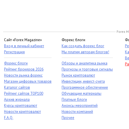
Forex M
Сайт «Forex Magazine»
Форекс блоги
Фо
Вход в личный кабинет
Как создать форекс блог
Ре
Регистрация
Мы платим авторам блогов!
Ка
Ве
Форекс блоги
Обзоры и аналитика рынка
Ра
Рейтинг брокеров 2026
Прогнозы и торговые сигналы
Новости рынка форекс
Рынок криптовалют
Магазин цифровых товаров
Инвестиции, инвест-счета
Каталог сайтов
Программное обеспечение
Рейтинг сайтов TOP100
Обучающие материалы
Архив журнала
Платные блоги
Курсы криптовалют
Анонсы мероприятий
Новости криптовалют
Новости компаний
F.A.Q.
Прочее