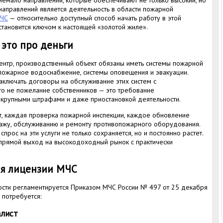
немало направлений, которые обеспечивают не только высокий, но
 направлений является деятельность в области пожарной
МЧС
— относительно доступный способ начать работу в этой
становится ключом к настоящей «золотой жиле».
это про деньги
ентр, производственный объект обязаны иметь системы пожарной
опожарное водоснабжение, системы оповещения и эвакуации.
аключать договоры на обслуживание этих систем с
то не пожелание собственников — это требование
 крупными штрафами и даже приостановкой деятельности.
т, каждая проверка пожарной инспекции, каждое обновление
нтажу, обслуживанию и ремонту противопожарного оборудования.
прос на эти услуги не только сохраняется, но и постоянно растет.
 прямой выход на высокодоходный рынок с практически
ия лицензии МЧС
сти регламентируется Приказом МЧС России № 497 от 25 декабря
 потребуется:
алист