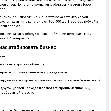
истем пожарной безопасности в небольшом офисном здании
лей в год. При этом у компаний, работающих в этой сфере,
ров.
рибыльное направление. Одна установка автоматической
исном здании может стоить от 300 000 до 1 500 000 рублей в
ости проекта.
ование, закупку оборудования и обучение персонала могут
вых 2-3 контрактов.
 масштабировать бизнес
жет:
служивание крупных объектов,
нтракты с государственными учреждениями,
мер, заниматься проектированием систем пожарной безопасности).
другой уровень дохода и позволяет строить масштабный,
стребованной отрасли.
льность. Это стратегическое решение для выхода на один из