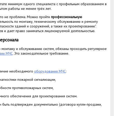
штате минимум одного специалиста с профильным образованием в
ытом работы не менее трёх лет.
это не проблема. Можно пройти
профессиональную
льность по монтажу, техническому обслуживанию и ремонту
асности зданий и сооружений, а также их проектированию".
в и дает право заниматься лицензируемой деятельностью.
персонала
по монтажу и обслуживанию систем, обязаны проходить регулярное
зии МЧС
. Это законодательное требование.
аличие необходимого
оборудования МЧС
:
иагностики пожарной сигнализации,
обности противопожарных систем,
много обеспечения для проектирования систем.
 быть подтвержден документально (договора купли-продажи,