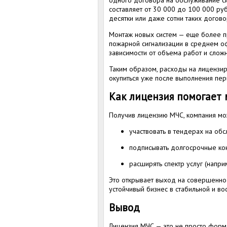
одного договора на обслуживание с
составляет от 30 000 до 100 000 руб
десятки или даже сотни таких догово
Монтаж новых систем — еще более п
пожарной сигнализации в среднем оф
зависимости от объема работ и сложн
Таким образом, расходы на лицензир
окупиться уже после выполнения пер
Как лицензия помогает
Получив лицензию МЧС, компания мо
участвовать в тендерах на об
подписывать долгосрочные ко
расширять спектр услуг (напри
Это открывает выход на совершенно 
устойчивый бизнес в стабильной и во
Вывод
Лицензия МЧС — это не просто форма