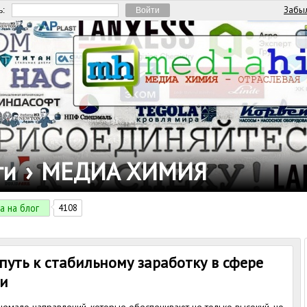
Забыл
ь:
ги
›
МЕДИА ХИМИЯ
а на блог
4108
уть к стабильному заработку в сфере
ти