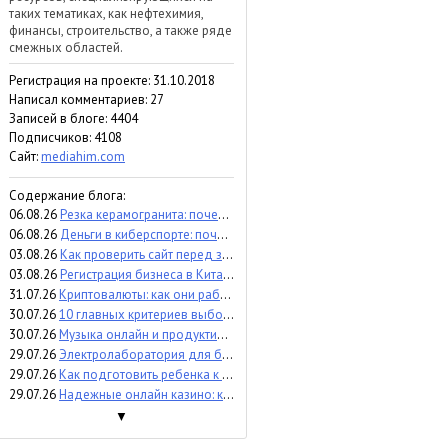
таких тематиках, как нефтехимия,
финансы, строительство, а также ряде
смежных областей.
Регистрация на проекте: 31.10.2018
Написал комментариев: 27
Записей в блоге: 4404
Подписчиков:
4108
Сайт:
mediahim.com
Содержание блога:
06.08.26
Резка керамогранита: почему точность влияет на результат и расходы
06.08.26
Деньги в киберспорте: почему инвесторы вкладываются в бренд команды, а не в игрока (мнение)
03.08.26
Как проверить сайт перед запуском - пошаговый аудит и контроль
03.08.26
Регистрация бизнеса в Китае: что важно знать перед выходом на рынок
31.07.26
Криптовалюты: как они работают, какие бывают и чем отличаются
30.07.26
10 главных критериев выбора аттракционов для бизнеса
30.07.26
Музыка онлайн и продуктивность: помогает сосредоточиться или отвлекает?
29.07.26
Электролаборатория для бизнеса: когда и зачем проверять электроустановки
29.07.26
Как подготовить ребенка к процедуре УЗИ
29.07.26
Надежные онлайн казино: критерии экспертного сравнения
▼