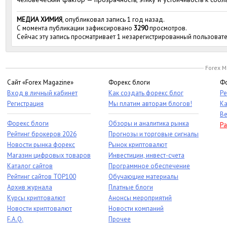
МЕДИА ХИМИЯ
, опубликовал запись 1 год назад.
С момента публикации зафиксировано
3290
просмотров.
Сейчас эту запись просматривает 1 незарегистрированный пользовате
Forex M
Сайт «Forex Magazine»
Форекс блоги
Фо
Вход в личный кабинет
Как создать форекс блог
Ре
Регистрация
Мы платим авторам блогов!
Ка
Ве
Форекс блоги
Обзоры и аналитика рынка
Ра
Рейтинг брокеров 2026
Прогнозы и торговые сигналы
Новости рынка форекс
Рынок криптовалют
Магазин цифровых товаров
Инвестиции, инвест-счета
Каталог сайтов
Программное обеспечение
Рейтинг сайтов TOP100
Обучающие материалы
Архив журнала
Платные блоги
Курсы криптовалют
Анонсы мероприятий
Новости криптовалют
Новости компаний
F.A.Q.
Прочее