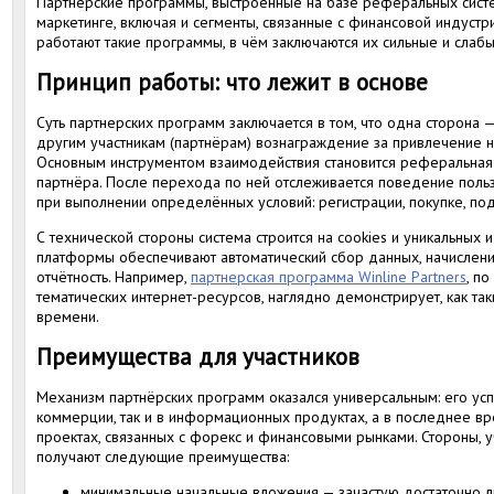
Партнерские программы, выстроенные на базе реферальных систе
маркетинге, включая и сегменты, связанные с финансовой индустр
работают такие программы, в чём заключаются их сильные и слабы
Принцип работы: что лежит в основе
Суть партнерских программ заключается в том, что одна сторона
другим участникам (партнёрам) вознаграждение за привлечение н
Основным инструментом взаимодействия становится реферальная 
партнёра. После перехода по ней отслеживается поведение польз
при выполнении определённых условий: регистрации, покупке, подп
С технической стороны система строится на cookies и уникальных
платформы обеспечивают автоматический сбор данных, начислени
отчётность. Например,
партнерская программа Winline Partners
, п
тематических интернет-ресурсов, наглядно демонстрирует, как та
времени.
Преимущества для участников
Механизм партнёрских программ оказался универсальным: его ус
коммерции, так и в информационных продуктах, а в последнее в
проектах, связанных с форекс и финансовыми рынками. Стороны, у
получают следующие преимущества:
минимальные начальные вложения — зачастую достаточно л