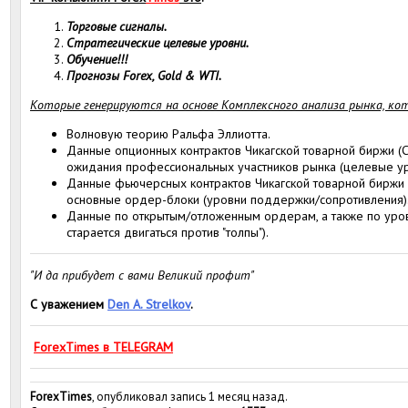
Торговые сигналы.
Стратегические целевые уровни.
Обучение!!!
Прогнозы Forex, Gold & WTI.
Которые генерируются на основе Комплексного анализа рынка, ко
Волновую теорию Ральфа Эллиотта.
Данные опционных контрактов Чикагской товарной биржи (С
ожидания профессиональных участников рынка (целевые ур
Данные фьючерсных контрактов Чикагской товарной биржи 
основные ордер-блоки (уровни поддержки/сопротивления)
Данные по открытым/отложенным ордерам, а также по уровн
старается двигаться против "толпы").
"И да прибудет с вами Великий профит"
С уважением
Den A. Strelkov
.
ForexTimes в TELEGRAM
ForexTimes
, опубликовал запись 1 месяц назад.