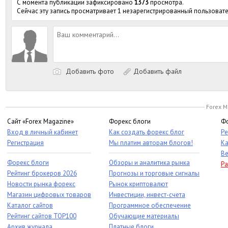
С момента публикации зафиксировано
1373
просмотра.
Сейчас эту запись просматривает 1 незарегистрированный пользовате
Добавить фото
Добавить файл
Forex M
Сайт «Forex Magazine»
Форекс блоги
Фо
Вход в личный кабинет
Как создать форекс блог
Ре
Регистрация
Мы платим авторам блогов!
Ка
Ве
Форекс блоги
Обзоры и аналитика рынка
Ра
Рейтинг брокеров 2026
Прогнозы и торговые сигналы
Новости рынка форекс
Рынок криптовалют
Магазин цифровых товаров
Инвестиции, инвест-счета
Каталог сайтов
Программное обеспечение
Рейтинг сайтов TOP100
Обучающие материалы
Архив журнала
Платные блоги