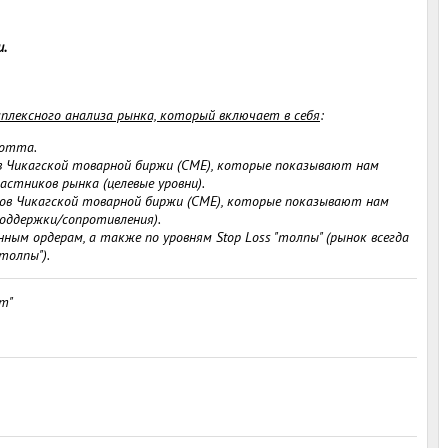
и.
плексного анализа рынка, который включает в себя
:
иотта.
 Чикагской товарной биржи (СМЕ), которые показывают нам
стников рынка (целевые уровни).
в Чикагской товарной биржи (СМЕ), которые показывают нам
поддержки/сопротивления).
м ордерам, а также по уровням Stop Loss "толпы" (рынок всегда
толпы").
т"