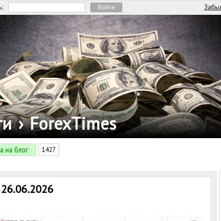
Забыл
ь:
ги
›
ForexTimes
а на блог
1427
26.06.2026