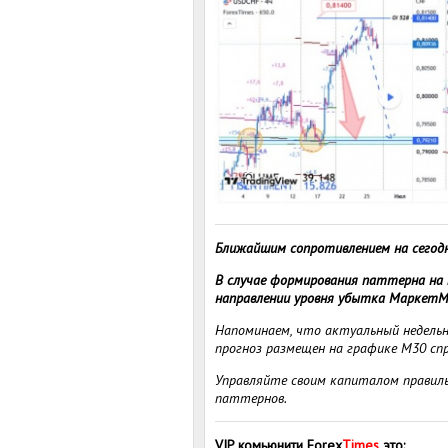
Ближайшим сопротивлением на сегодн
В случае формирования паттерна на 
направлении уровня убытка МаркетМе
Напоминаем, что актуальный недельны
прогноз размещен на графике M30 спр
Управляйте своим капиталом правиль
паттернов.
VIP комьюнити Forex
Times
это
: