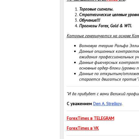
Торговые сигналы.
Стратегические целевые уровн
Обучение!!!
Прогнозы Forex, Gold & WTI.
Которые генерируются на основе Ком
Волновую теорию Ральфа Элл
Данные опционных контрактов
ожидания профессиональных уча
Данные фьючерсных контракто
основные ордер-блоки (уровни 
Данные по открытым/отложенны
старается двигаться против "
"И да прибудет с вами Великий профи
С уважением
Den A. Strelkov
.
ForexTimes в TELEGRAM
ForexTimes в VK