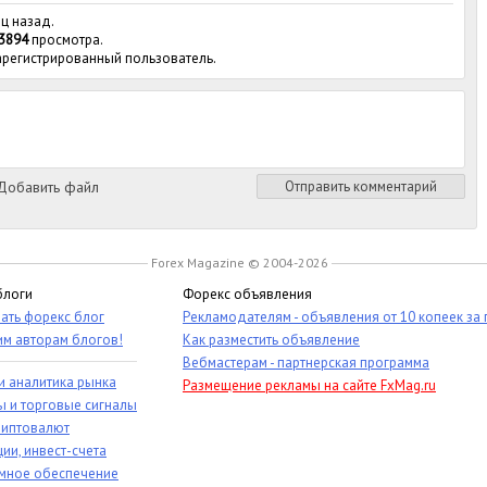
яц назад.
3894
просмотра.
зарегистрированный пользователь.
обавить файл
Отправить комментарий
Forex Magazine © 2004-2026
блоги
Форекс объявления
ать форекс блог
Рекламодателям - объявления от 10 копеек за
им авторам блогов!
Как разместить объявление
Вебмастерам - партнерская программа
и аналитика рынка
Размещение рекламы на сайте FxMag.ru
ы и торговые сигналы
риптовалют
ии, инвест-счета
мное обеспечение