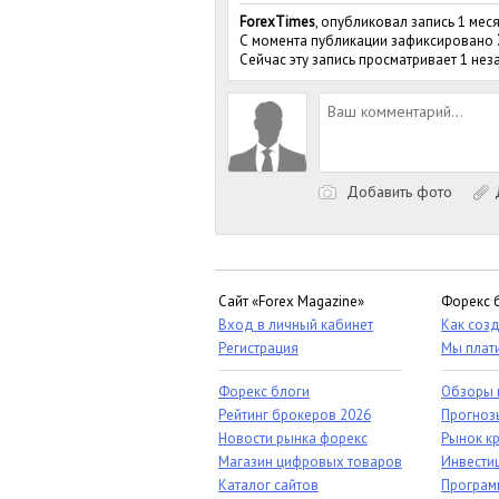
ForexTimes
, опубликовал запись 1 мес
С момента публикации зафиксировано
Сейчас эту запись просматривает 1 не
Добавить фото
Д
Сайт «Forex Magazine»
Форекс 
Вход в личный кабинет
Как созд
Регистрация
Мы плат
Форекс блоги
Обзоры 
Рейтинг брокеров 2026
Прогноз
Новости рынка форекс
Рынок к
Магазин цифровых товаров
Инвестиц
Каталог сайтов
Програм