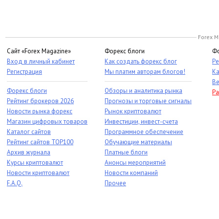
Forex M
Сайт «Forex Magazine»
Форекс блоги
Фо
Вход в личный кабинет
Как создать форекс блог
Ре
Регистрация
Мы платим авторам блогов!
Ка
Ве
Форекс блоги
Обзоры и аналитика рынка
Ра
Рейтинг брокеров 2026
Прогнозы и торговые сигналы
Новости рынка форекс
Рынок криптовалют
Магазин цифровых товаров
Инвестиции, инвест-счета
Каталог сайтов
Программное обеспечение
Рейтинг сайтов TOP100
Обучающие материалы
Архив журнала
Платные блоги
Курсы криптовалют
Анонсы мероприятий
Новости криптовалют
Новости компаний
F.A.Q.
Прочее