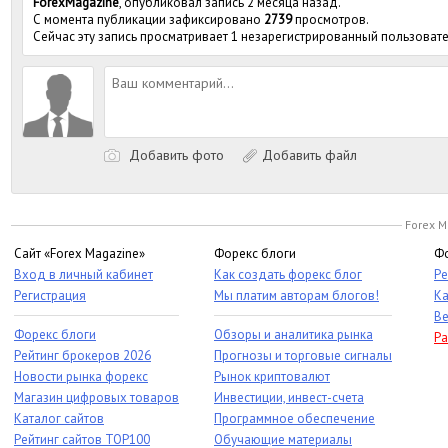
ForexMagazine
, опубликовал запись 2 месяца назад.
С момента публикации зафиксировано
2739
просмотров.
Сейчас эту запись просматривает 1 незарегистрированный пользовате
Добавить фото
Добавить файл
Forex M
Сайт «Forex Magazine»
Форекс блоги
Фо
Вход в личный кабинет
Как создать форекс блог
Ре
Регистрация
Мы платим авторам блогов!
Ка
Ве
Форекс блоги
Обзоры и аналитика рынка
Ра
Рейтинг брокеров 2026
Прогнозы и торговые сигналы
Новости рынка форекс
Рынок криптовалют
Магазин цифровых товаров
Инвестиции, инвест-счета
Каталог сайтов
Программное обеспечение
Рейтинг сайтов TOP100
Обучающие материалы