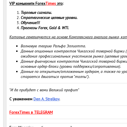
VIP комьюнити Forex
Times
это
:
Торговые сигналы.
Стратегические целевые уровни.
Обучение!!!
Прогнозы Forex, Gold & WTI.
Которые генерируются на основе Комплексного анализа рынка, ко
Волновую теорию Ральфа Эллиотта.
Данные опционных контрактов Чикагской товарной биржи 
ожидания профессиональных участников рынка (целевые уров
Данные фьючерсных контрактов Чикагской товарной биржи
основные ордер-блоки (уровни поддержки/сопротивления).
Данные по открытым/отложенным ордерам, а также по уровн
старается двигаться против "толпы").
"И да прибудет с вами Великий профит"
С уважением
Den A. Strelkov
.
ForexTimes в TELEGRAM