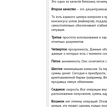
Это одно из качеств биткоина, почем
Второе качество
– это децентрализа
То есть единого центра контроля и 
консенсуса узлов (майнеров), подде
самостоятельно обеспечивает стабил
ситуации.
Третье
: простота использования и за
отчетных документов.
Четвертое
: прозрачность. Данные об
данные о которых есть с момента со
Пятое
: анонимность. Оно сочетается 
Шестое
: минимальная комиссия. За 
суммы денег. Сегодня и приобрести,
криптовалютной бирже (например, Bi
продавца, минуя обменники.
Седьмое
: скорость. Все операции вн
расположение получателя, сумма, ад
Восьмое
: нет отмены операций. Ото
нельзя, это может сделать только пол