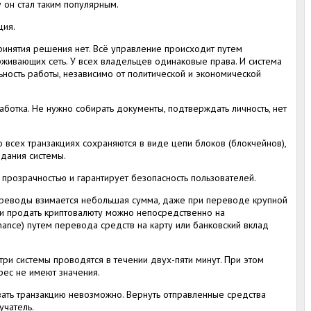
у он стал таким популярным.
ция.
принятия решения нет. Всё управление происходит путем
рживающих сеть. У всех владельцев одинаковые права. И система
ьность работы, независимо от политической и экономической
работка. Не нужно собирать документы, подтверждать личность, нет
о всех транзакциях сохраняются в виде цепи блоков (блокчейнов),
здания системы.
с прозрачностью и гарантирует безопасность пользователей.
переводы взимается небольшая сумма, даже при переводе крупной
 и продать криптовалюту можно непосредственно на
nance) путем перевода средств на карту или банковский вклад
утри системы проводятся в течении двух-пяти минут. При этом
рес не имеют значения.
звать транзакцию невозможно. Вернуть отправленные средства
учатель.