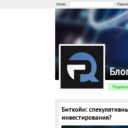
Логин:
Парол
Бло
Подписк
Биткойн: спекулятивн
инвестирования?