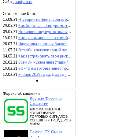
Сайт:
quantpro.ru
Содержание блога:
13.08.21
«Пузыри» на финансовых рынках. Чего ждать инвесторам
29.05.21
Как бороться с синдромом упущенной выгоды?
09.05.21
Что инвестору нужно знать про волатильность?
15.04.21
Как купить активы по самой низкой цене, а продать по самой высокой?
28.03.21
Ищем альтернативу банковскому депозиту. ОФЗ или FXMM?
11.03.21
Биткойн: спекулятивный пузырь или инструмент для инвестирования?
04.03.21
Как застраховать свои риски рядовому инвестору?
26.02.21
Всем ли нужны инвестиции?
19.02.21
Во что вы готовы инвестировать своё время?
12.02.21
Январь 2021 года. Доходность российского фондового рынка и QuantPro Platform
▼
Форекс-объявления: