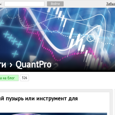
Забыл
ь:
ги
›
QuantPro
а на блог
326
ый пузырь или инструмент для