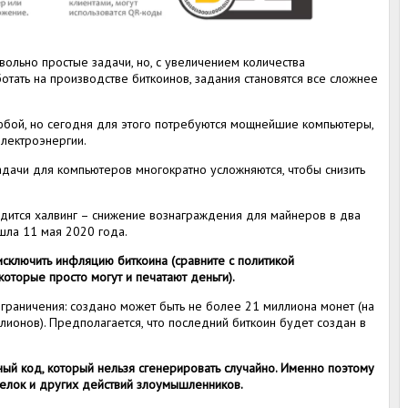
ольно простые задачи, но, с увеличением количества
отать на производстве биткоинов, задания становятся все сложнее
юбой, но сегодня для этого потребуются мощнейшие компьютеры,
лектроэнергии.
задачи для компьютеров многократно усложняются, чтобы снизить
одится халвинг – снижение вознаграждения для майнеров в два
шла 11 мая 2020 года.
исключить инфляцию биткоина (сравните с политикой
которые просто могут и печатают деньги).
ограничения: создано может быть не более 21 миллиона монет (на
лионов). Предполагается, что последний биткоин будет создан в
ый код, который нельзя сгенерировать случайно. Именно поэтому
елок и других действий злоумышленников.