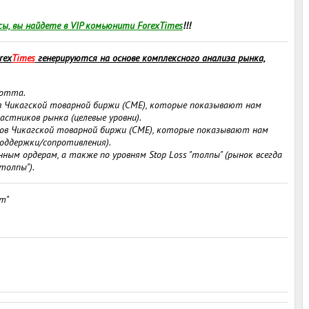
ы, вы найдете в VIP комьюнити ForexTimes
!!!
rex
Times
генерируются на основе комплексного анализа рынка,
иотта.
 Чикагской товарной биржи (СМЕ), которые показывают нам
стников рынка (целевые уровни).
в Чикагской товарной биржи (СМЕ), которые показывают нам
поддержки/сопротивления).
м ордерам, а также по уровням Stop Loss "толпы" (рынок всегда
толпы").
т"