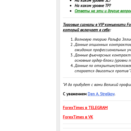
На каком уровне SL?
На каком уровне TP?
Ответы на эти и другие вопрос
Торговые сигналы в VIP комьюнити Fo
который включает в себя
:
Волновую теорию Ральфа Элл
Данные опционных контрактов
ожидания профессиональных уча
Данные фьючерсных контракто
основные ордер-блоки (уровни 
Данные по открытым/отложенны
старается двигаться против "
"И да прибудет с вами Великий профи
С уважением
Den A. Strelkov
.
ForexTimes в TELEGRAM
ForexTimes в VK