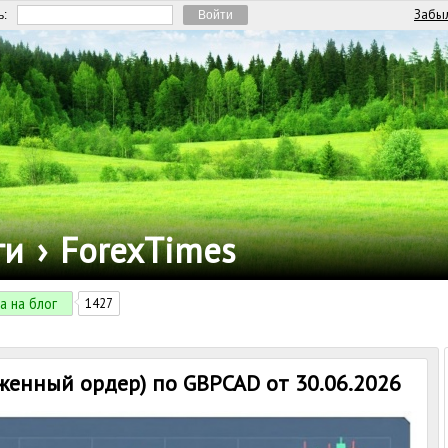
Забыл
ь:
ги
›
ForexTimes
а на блог
1427
женный ордер) по GBPCAD от 30.06.2026