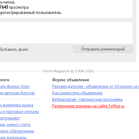
яц назад.
7643
просмотра.
зарегистрированный пользователь.
обавить файл
Отправить комментарий
Forex Magazine © 2004-2026
блоги
Форекс объявления
ать форекс блог
Рекламодателям - объявления от 10 копеек за
им авторам блогов!
Как разместить объявление
Вебмастерам - партнерская программа
и аналитика рынка
Размещение рекламы на сайте FxMag.ru
ы и торговые сигналы
риптовалют
ии, инвест-счета
мное обеспечение
ие материалы