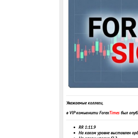
Уважаемые коллеги,
в VIP комьюнити Forex
Times
был опуб
RR 1:11.9
На каком уровне выставлен ор