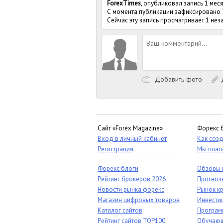
ForexTimes
, опубликовал запись 1 мес
С момента публикации зафиксировано
Сейчас эту запись просматривает 1 не
Добавить фото
Д
Сайт «Forex Magazine»
Форекс 
Вход в личный кабинет
Как созд
Регистрация
Мы плат
Форекс блоги
Обзоры 
Рейтинг брокеров 2026
Прогноз
Новости рынка форекс
Рынок к
Магазин цифровых товаров
Инвестиц
Каталог сайтов
Програм
Рейтинг сайтов TOP100
Обучающ