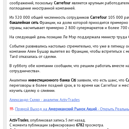
соображений, поскольку
Carrefour
является крупным работодателем
поглощение иностранной компанией.
Из 320 000 общей численность сотрудников
Carrefour
105 000 ра
бакалейная сеть
Франции, на долю которой приходится примерно 
страны, насчитывает примерно 2 800 супермаркетов и более 700 
На следующий день позицию Ле Мэр поддержала министр труда 
События развивались настолько стремительно, что уже в пятницу 
компании Ален Бушар вылетел во Францию, чтобы встретиться с м
Tard отказалась от сделки.
В субботу обе компании сообщили, что решили работать вместе 
сотрудничества».
Аналитики
инвестиционного банка Citi
заявили, что есть шанс, что
C
переговоры в более поздний срок, в то время как Carrefour и ме
изучить сделку о слиянии.
Александр Скляр - аналитик ActivTrades
!!!
-
Прямой Выход на
Американский Рынок Акций
- Открыть Реальны
ActivTrades
, опубликовал запись 5 лет назад.
С момента публикации зафиксировано
6782
просмотра.