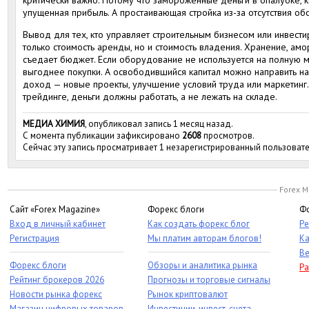
критически важно. Потому что замороженные деньги в опалубке, к
упущенная прибыль. А простаивающая стройка из-за отсутствия о
Вывод для тех, кто управляет строительным бизнесом или инвести
только стоимость аренды, но и стоимость владения. Хранение, амор
съедает бюджет. Если оборудование не используется на полную м
выгоднее покупки. А освободившийся капитал можно направить на 
доход — новые проекты, улучшение условий труда или маркетинг. П
трейдинге, деньги должны работать, а не лежать на складе.
МЕДИА ХИМИЯ
, опубликовал запись 1 месяц назад.
С момента публикации зафиксировано
2608
просмотров.
Сейчас эту запись просматривает 1 незарегистрированный пользовате
Forex M
Сайт «Forex Magazine»
Форекс блоги
Фо
Вход в личный кабинет
Как создать форекс блог
Ре
Регистрация
Мы платим авторам блогов!
Ка
Ве
Форекс блоги
Обзоры и аналитика рынка
Ра
Рейтинг брокеров 2026
Прогнозы и торговые сигналы
Новости рынка форекс
Рынок криптовалют
Магазин цифровых товаров
Инвестиции, инвест-счета