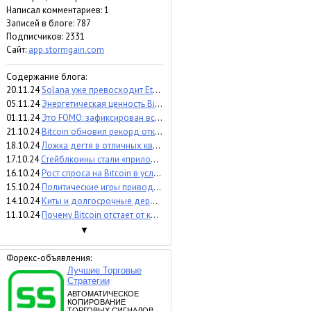
Написал комментариев: 1
Записей в блоге: 787
Подписчиков:
2331
Сайт:
app.stormgain.com
Содержание блога:
20.11.24
Solana уже превосходит Ethereum
05.11.24
Энергетическая ценность Bitcoin превысила $100 тыс.
01.11.24
Это FOMO: зафиксирован всплеск притока в Bitcoin-ETF
21.10.24
Bitcoin обновил рекорд открытого интереса
18.10.24
Ложка дегтя в отличных квартальных показателях Tron
17.10.24
Стейблкоины стали «приложением-убийцей», обогнав VISA в два раза
16.10.24
Рост спроса на Bitcoin в условиях сокращения предложения
15.10.24
Политические игры приводят к росту Bitcoin
14.10.24
Киты и долгосрочные держатели накапливают Bitcoin
11.10.24
Почему Bitcoin отстает от капитализации стейблкоинов
▼
Форекс-объявления: