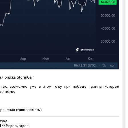
ая биржа StormGain
0 тыс. возможно уже в этом году при победе Трампа, который
дентом».
хранения криптовалюты)
азад.
1449
просмотров.