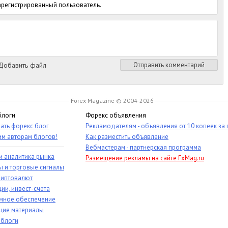
зарегистрированный пользователь.
обавить файл
Отправить комментарий
Forex Magazine © 2004-2026
блоги
Форекс объявления
ать форекс блог
Рекламодателям - объявления от 10 копеек за
им авторам блогов!
Как разместить объявление
Вебмастерам - партнерская программа
и аналитика рынка
Размещение рекламы на сайте FxMag.ru
ы и торговые сигналы
риптовалют
ии, инвест-счета
мное обеспечение
ие материалы
 блоги