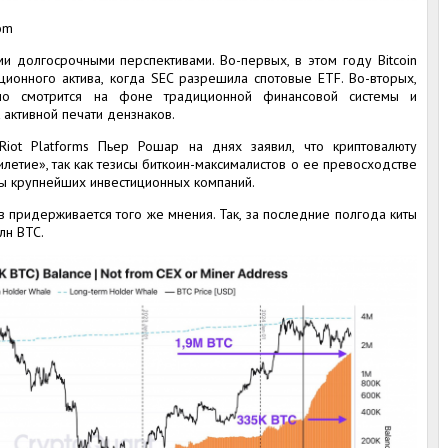
om
и долгосрочными перспективами. Во-первых, в этом году Bitcoin
ционного актива, когда SEC разрешила спотовые ETF. Во-вторых,
но смотрится на фоне традиционной финансовой системы и
активной печати дензнаков.
Riot Platforms Пьер Рошар на днях заявил, что криптовалюту
тие», так как тезисы биткоин-максималистов о ее превосходстве
вы крупнейших инвестиционных компаний.
в придерживается того же мнения. Так, за последние полгода киты
лн BTC.