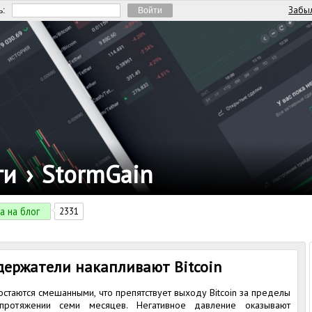
Забыл
ь:
ги
›
StormGain
а на блог
2331
держатели накапливают Bitcoin
остаются смешанными, что препятствует выходу Bitcoin за пределы
протяжении семи месяцев. Негативное давление оказывают