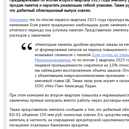
Предварительно по итогам второго квартала 2025 года эмитенту 
продаж пакетов и нарастить реализацию гибкой упаковки. Также р
что дебютный облигационный выпуск освоен.
Напомним
, что по итогам первого квартала 2025 года структура
изменения. Если ранее традиционно наибольшую долю занимала ги
отчётного периода она уступила пакетам. Представители эмитент
расходов у заказчиков.
«Некоторые клиенты дробили крупные заказы на мел
от формирования запасов на период повышенного сп
испытывал сложности с оплатой.
Если судить по откр
Минэкономразвития
, то по итогам 1 квартала 2025 
пищевой промышленности сократился на 1,0% относи
мы наблюдаем восстановление объёма заказов. Отча
с объективными макроэкономическими причинами —
ключевой ставки ЦБ. Также свою роль играет и сезо
ООО «Нео-Пак» Александр Ладан.
При этом компания во втором квартале повысила и маржинальност
заключены прямые контракты вместо работы через договоры-ком
Также представители эмитента сообщили о том, что дебютный об
БО-01 объёмом 130 млн руб. полностью освоен. Его средства на
капитала, в частности, на сокращение кредиторской задолженност
погашение отдельных банковских кредитов.