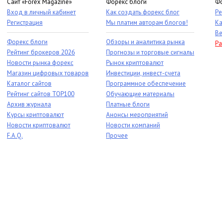
Сайт «Forex Magazine»
Форекс блоги
Фо
Вход в личный кабинет
Как создать форекс блог
Ре
Регистрация
Мы платим авторам блогов!
Ка
Ве
Форекс блоги
Обзоры и аналитика рынка
Ра
Рейтинг брокеров 2026
Прогнозы и торговые сигналы
Новости рынка форекс
Рынок криптовалют
Магазин цифровых товаров
Инвестиции, инвест-счета
Каталог сайтов
Программное обеспечение
Рейтинг сайтов TOP100
Обучающие материалы
Архив журнала
Платные блоги
Курсы криптовалют
Анонсы мероприятий
Новости криптовалют
Новости компаний
F.A.Q.
Прочее