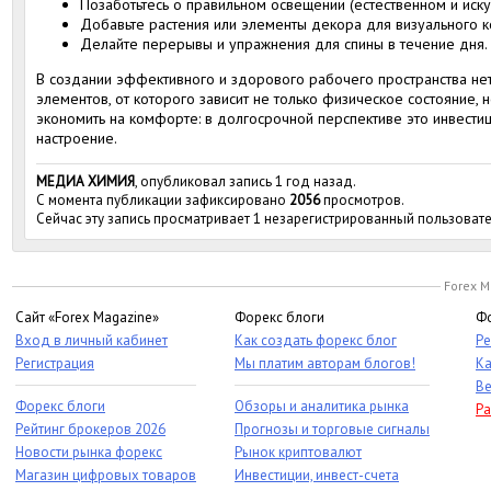
Позаботьтесь о правильном освещении (естественном и иску
Добавьте растения или элементы декора для визуального 
Делайте перерывы и упражнения для спины в течение дня.
В создании эффективного и здорового рабочего пространства нет
элементов, от которого зависит не только физическое состояние, 
экономить на комфорте: в долгосрочной перспективе это инвестиц
настроение.
МЕДИА ХИМИЯ
, опубликовал запись 1 год назад.
С момента публикации зафиксировано
2056
просмотров.
Сейчас эту запись просматривает 1 незарегистрированный пользовате
Forex M
Сайт «Forex Magazine»
Форекс блоги
Фо
Вход в личный кабинет
Как создать форекс блог
Ре
Регистрация
Мы платим авторам блогов!
Ка
Ве
Форекс блоги
Обзоры и аналитика рынка
Ра
Рейтинг брокеров 2026
Прогнозы и торговые сигналы
Новости рынка форекс
Рынок криптовалют
Магазин цифровых товаров
Инвестиции, инвест-счета