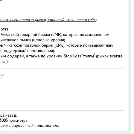
плексного анализа рынка, который включает в себя
:
отта.
Чикагской товарной биржи (СМЕ), которые показывают нам
частников рынка (целевые уровни).
 Чикагской товарной биржи (СМЕ), которые показывают нам
и поддержки/сопротивления).
м ордерам, а также по уровням Stop Loss "толпы" (рынок всегда
пы").
т"
яца назад.
3003
просмотра.
зарегистрированный пользователь.