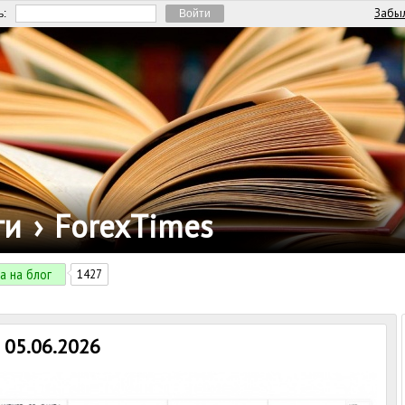
Забыл
ь:
ги
›
ForexTimes
а на блог
1427
 05.06.2026