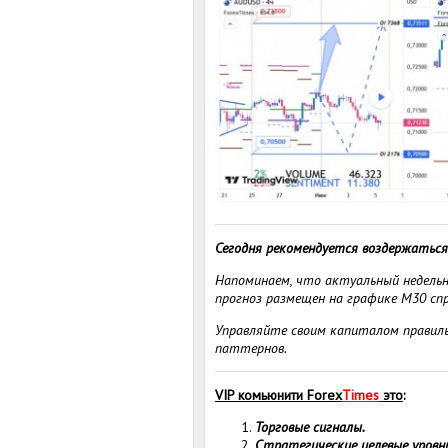
Сегодня рекомендуется воздержаться 
Напоминаем, что актуальный недельны
прогноз размещен на графике M30 спр
Управляйте своим капиталом правиль
паттернов.
VIP комьюнити Forex
Times
это
:
Торговые сигналы.
Стратегические целевые уровн