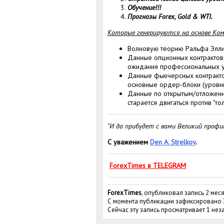
Обучение!!!
Прогнозы Forex, Gold & WTI.
Которые генерируются на основе Ком
Волновую теорию Ральфа Элли
Данные опционных контрактов 
ожидания профессиональных у
Данные фьючерсных контрактов
основные ордер-блоки (уровн
Данные по открытым/отложенны
старается двигаться против "тол
"И да прибудет с вами Великий профи
С уважением
Den A. Strelkov
.
ForexTimes в TELEGRAM
ForexTimes
, опубликовал запись 2 мес
С момента публикации зафиксировано
Сейчас эту запись просматривает 1 не