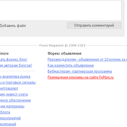
обавить файл
Отправить комментарий
Forex Magazine © 2004-2026
блоги
Форекс объявления
ать форекс блог
Рекламодателям - объявления от 10 копеек за
им авторам блогов!
Как разместить объявление
Вебмастерам - партнерская программа
и аналитика рынка
Размещение рекламы на сайте FxMag.ru
ы и торговые сигналы
риптовалют
ии, инвест-счета
мное обеспечение
ие материалы
 блоги
мероприятий
 компаний