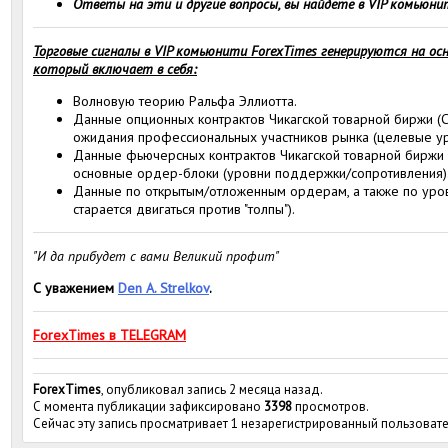
Ответы на эти и другие вопросы, вы найдете в VIP комьюнит
Торговые сигналы в VIP комьюнити ForexTimes генерируются на осн
который включает в себя:
Волновую теорию Ральфа Эллиотта.
Данные опционных контрактов Чикагской товарной биржи (С
ожидания профессиональных участников рынка (целевые ур
Данные фьючерсных контрактов Чикагской товарной биржи 
основные ордер-блоки (уровни поддержки/сопротивления)
Данные по открытым/отложенным ордерам, а также по уровн
старается двигаться против "толпы").
"И да прибудет с вами Великий профит"
С уважением
Den A. Strelkov
.
ForexTimes в TELEGRAM
ForexTimes
, опубликовал запись 2 месяца назад.
С момента публикации зафиксировано
3398
просмотров.
Сейчас эту запись просматривает 1 незарегистрированный пользовате