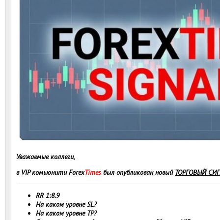
Уважаемые коллеги,
в VIP комьюнити Forex
Times
был опубликован новый
ТОРГОВЫЙ СИ
RR 1:8.9
На каком уровне SL?
На каком уровне TP?