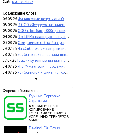
Сайт:
uscinvest.ru/
Содержание блога:
06.08.26
Финансовые результаты ООО «Первый ювелирный ломбард» за 1 квартал 2026 г.
05.08.26
В ООО «Феррум» назначен новый директор
05.08.26
ООО «Ломбард 888» расширяет собственную сеть: открыты три новых финансовых офиса в Сочи
04.08.26
В «НЗРМ» планируют запустить третий цех во второй половине 2026 года
03.08.26
Ожидаемые с 3 по 7 августа купонные выплаты
29.07.26
На «Сибстекле» завершили первый этап модернизации производства бесцветной стеклотары
28.07.26
«Сибстекло» направила инвесторам выпуска БО-01 амортизационную выплату
27.07.26
График купонных выплат на неделю с 27 по 31 июля
24.07.26
«НЗРМ» запустил продажи оцинкованного металлопроката
24.07.26
«Сибстекло» – финалист конкурса «Дело в людях: компании, инвестирующие в будущее»
▼
Форекс-объявления: