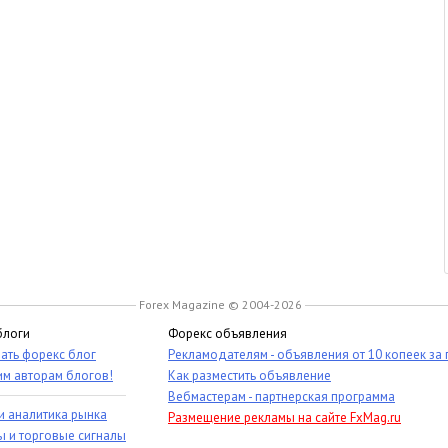
Forex Magazine © 2004-2026
блоги
Форекс объявления
ать форекс блог
Рекламодателям - объявления от 10 копеек за
им авторам блогов!
Как разместить объявление
Вебмастерам - партнерская программа
и аналитика рынка
Размещение рекламы на сайте FxMag.ru
ы и торговые сигналы