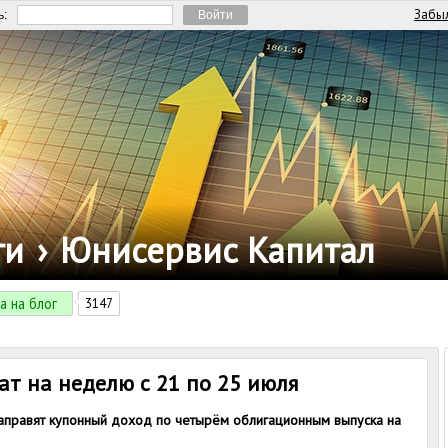
Забыл
ь:
ги
›
Юнисервис Капитал
а на блог
3147
т на неделю с 21 по 25 июля
направят купонный доход по четырём облигационным выпуска на