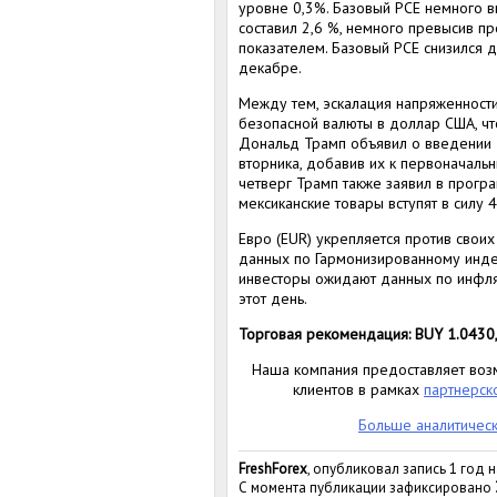
уровне 0,3%. Базовый PCE немного в
составил 2,6 %, немного превысив п
показателем. Базовый PCE снизился 
декабре.
Между тем, эскалация напряженност
безопасной валюты в доллар США, ч
Дональд Трамп объявил о введении 
вторника, добавив их к первоначал
четверг Трамп также заявил в програ
мексиканские товары вступят в силу 4
Евро (EUR) укрепляется против своих
данных по Гармонизированному индек
инвесторы ожидают данных по инфля
этот день.
Торговая рекомендация: BUY 1.0430,
Наша компания предоставляет возм
клиентов в рамках
партнерск
Больше аналитичес
FreshForex
, опубликовал запись 1 год 
С момента публикации зафиксировано