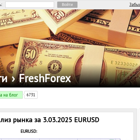
Забыл
ь:
ги
›
FreshForex
а на блог
6731
из рынка за 3.03.2025 EURUSD
EURUSD: