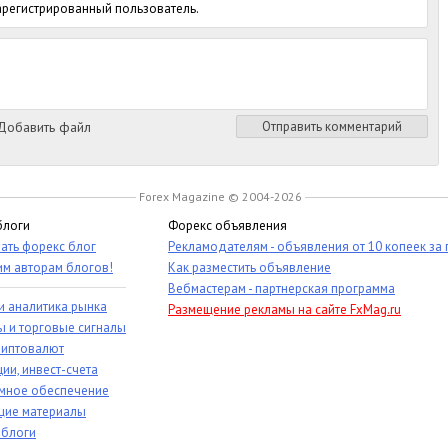
зарегистрированный пользователь.
обавить файл
Отправить комментарий
Forex Magazine © 2004-2026
блоги
Форекс объявления
ать форекс блог
Рекламодателям - объявления от 10 копеек за
им авторам блогов!
Как разместить объявление
Вебмастерам - партнерская программа
и аналитика рынка
Размещение рекламы на сайте FxMag.ru
ы и торговые сигналы
риптовалют
ии, инвест-счета
мное обеспечение
ие материалы
 блоги