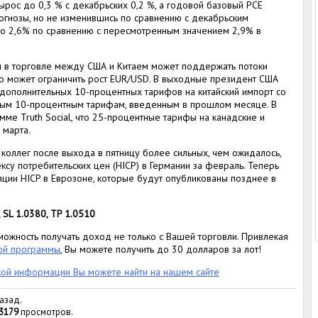
ырос до 0,3 % с декабрьских 0,2 %, а годовой базовый PCE
рогнозы, но не изменившись по сравнению с декабрьским
до 2,6% по сравнению с пересмотренным значением 2,9% в
и в торговле между США и Китаем может поддержать потоки
то может ограничить рост EUR/USD. В выходные президент США
дополнительных 10-процентных тарифов на китайский импорт со
ьным 10-процентным тарифам, введенным в прошлом месяце. В
мме Truth Social, что 25-процентные тарифы на канадские и
 марта.
 коллег после выхода в пятницу более сильных, чем ожидалось,
су потребительских цен (HICP) в Германии за февраль. Теперь
ции HICP в Еврозоне, которые будут опубликованы позднее в
 SL 1.0380, TP 1.0510
ожность получать доход не только с Вашей торговли. Привлекая
ой программы
, Вы можете получить до 30 долларов за лот!
кой информации Вы можете найти на нашем сайте
назад.
3179
просмотров.