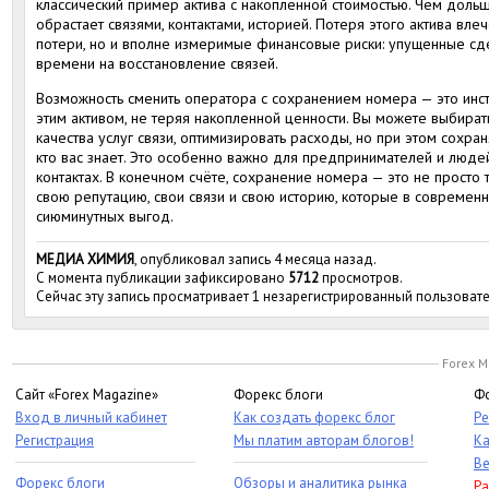
классический пример актива с накопленной стоимостью. Чем дольш
обрастает связями, контактами, историей. Потеря этого актива вл
потери, но и вполне измеримые финансовые риски: упущенные сде
времени на восстановление связей.
Возможность сменить оператора с сохранением номера — это инст
этим активом, не теряя накопленной ценности. Вы можете выбира
качества услуг связи, оптимизировать расходы, но при этом сохран
кто вас знает. Это особенно важно для предпринимателей и людей
контактах. В конечном счёте, сохранение номера — это не просто 
свою репутацию, свои связи и свою историю, которые в совреме
сиюминутных выгод.
МЕДИА ХИМИЯ
, опубликовал запись 4 месяца назад.
С момента публикации зафиксировано
5712
просмотров.
Сейчас эту запись просматривает 1 незарегистрированный пользовате
Forex M
Сайт «Forex Magazine»
Форекс блоги
Фо
Вход в личный кабинет
Как создать форекс блог
Ре
Регистрация
Мы платим авторам блогов!
Ка
Ве
Форекс блоги
Обзоры и аналитика рынка
Ра