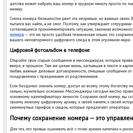
детства может набрать ваш номер в трудную минуту просто по пам
книжку.
Смена номера безжалостно рвет эти незримые, но важные связи. В
пытался вас найти, а не смог. Поэтому, как утверждают сотрудники
согласившиеся прокомментировать ситуацию, законная возможнос
номера
— это не просто удобная техническая опция, это сохранен
вашего неповторимого цифрового следа в этом огромном мире.
Цифровой фотоальбом в телефоне
Откройте свои старые сообщения в мессенджерах, которые привя
вверх, в прошлое. Там же целая жизнь, застывшая в тексте и карт
любви, важные деловые договоренности, смешные сообщения от 
поздравления с праздниками от родственников.
Если бездумно сменить номер, доступ ко всему этому богатству м
сильно, мучительно осложнен. Мессенджеры сегодня жестко привя
основному идентификатору личности. Сохраняя свой номер, вы со
своему личному цифровому архиву, к своей памяти, к своей истори
сиюминутных тарифов и скидок, которые предлагают операторы.
Почему сохранение номера — это управле
Для тех, кто привык оценивать всё с точки зрения капитала и рис