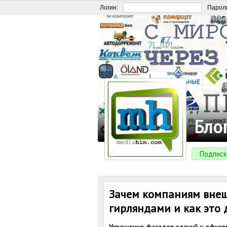
Логин:
Парол
Бло
Подписк
Зачем компаниям внеш
гирляндами и как это 