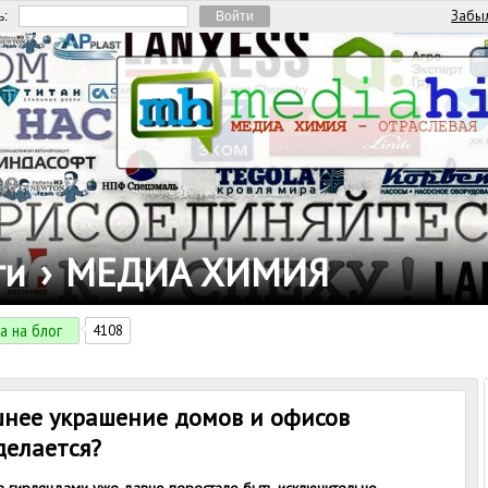
Забыл
ь:
ги
›
МЕДИА ХИМИЯ
а на блог
4108
нее украшение домов и офисов
делается?