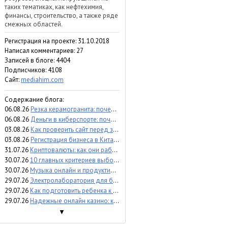
таких тематиках, как нефтехимия,
финансы, строительство, а также ряде
смежных областей.
Регистрация на проекте: 31.10.2018
Написал комментариев: 27
Записей в блоге: 4404
Подписчиков:
4108
Сайт:
mediahim.com
Содержание блога:
06.08.26
Резка керамогранита: почему точность влияет на результат и расходы
06.08.26
Деньги в киберспорте: почему инвесторы вкладываются в бренд команды, а не в игрока (мнение)
03.08.26
Как проверить сайт перед запуском - пошаговый аудит и контроль
03.08.26
Регистрация бизнеса в Китае: что важно знать перед выходом на рынок
31.07.26
Криптовалюты: как они работают, какие бывают и чем отличаются
30.07.26
10 главных критериев выбора аттракционов для бизнеса
30.07.26
Музыка онлайн и продуктивность: помогает сосредоточиться или отвлекает?
29.07.26
Электролаборатория для бизнеса: когда и зачем проверять электроустановки
29.07.26
Как подготовить ребенка к процедуре УЗИ
29.07.26
Надежные онлайн казино: критерии экспертного сравнения
▼