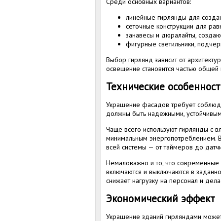
Среди основных вариантов:
линейные гирлянды для создан
сеточные конструкции для ра
занавесы и дюралайты, созда
фигурные светильники, подчер
Выбор гирлянд зависит от архитекту
освещение становится частью общей 
Технические особенност
Украшение фасадов требует соблюд
должны быть надежными, устойчивым
Чаще всего используют гирлянды с в
минимальным энергопотреблением. В
всей системы — от таймеров до датч
Немаловажно и то, что современные 
включаются и выключаются в заданно
снижает нагрузку на персонал и дел
Экономический эффект
Украшение зданий гирляндами может 