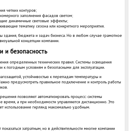
ия четких контуров;
вномерного заполнения фасадов светом;
ющие динамичные световые эффекты;
кивающие тематику сезона или конкретного мероприятия.
ры здания, бюджета и задач бизнеса. Но в любом случае грамотное
визуальной концепции компании.
и и безопасность
ения определенных технических правил. Системы освещения
и к погодным условиям и безопасными для эксплуатации.
лагозащитой, устойчивостью к перепадам температуры и
ажно предусмотреть правильное подключение и контроль работы
иков.
решения позволяют автоматизировать процесс: системы
е время, а при необходимости управляются дистанционно. Это
ает использование гирлянд максимально удобным.
показаться затратным, но в действительности многие компании