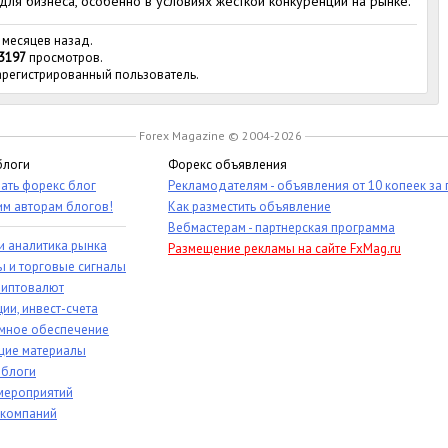
для бизнеса, особенно в условиях жесткой конкуренции на рынке.
 месяцев назад.
3197
просмотров.
зарегистрированный пользователь.
Forex Magazine © 2004-2026
блоги
Форекс объявления
ать форекс блог
Рекламодателям - объявления от 10 копеек за
им авторам блогов!
Как разместить объявление
Вебмастерам - партнерская программа
и аналитика рынка
Размещение рекламы на сайте FxMag.ru
ы и торговые сигналы
риптовалют
ии, инвест-счета
мное обеспечение
ие материалы
 блоги
мероприятий
 компаний