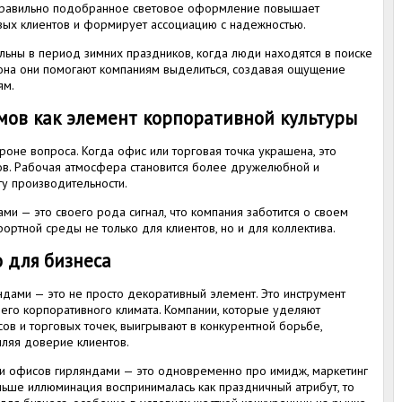
 Правильно подобранное световое оформление повышает
вых клиентов и формирует ассоциацию с надежностью.
ьны в период зимних праздников, когда люди находятся в поиске
зона они помогают компаниям выделиться, создавая ощущение
ям.
мов как элемент корпоративной культуры
ороне вопроса. Когда офис или торговая точка украшена, это
ов. Рабочая атмосфера становится более дружелюбной и
ту производительности.
и — это своего рода сигнал, что компания заботится о своем
ортной среды не только для клиентов, но и для коллектива.
о для бизнеса
дами — это не просто декоративный элемент. Это инструмент
него корпоративного климата. Компании, которые уделяют
в и торговых точек, выигрывают в конкурентной борьбе,
ляя доверие клиентов.
и офисов гирляндами — это одновременно про имидж, маркетинг
аньше иллюминация воспринималась как праздничный атрибут, то