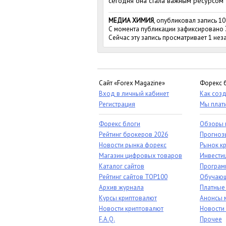
сегодня она стала важным ресурсом 
МЕДИА ХИМИЯ
, опубликовал запись 10
С момента публикации зафиксировано
Сейчас эту запись просматривает 1 не
Сайт «Forex Magazine»
Форекс 
Вход в личный кабинет
Как созд
Регистрация
Мы плат
Форекс блоги
Обзоры 
Рейтинг брокеров 2026
Прогноз
Новости рынка форекс
Рынок к
Магазин цифровых товаров
Инвестиц
Каталог сайтов
Програм
Рейтинг сайтов TOP100
Обучающ
Архив журнала
Платные
Курсы криптовалют
Анонсы 
Новости криптовалют
Новости
F.A.Q.
Прочее