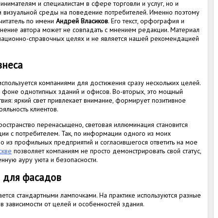
инимателям и специалистам в сфере торговли и услуг, но и
и визуальной среды на поведение потребителей. Именно поэтому
 читатель по имени
Андрей Власиков
. Его текст, орфография и
мнение автора может не совпадать с мнением редакции. Материал
мационно-справочных целях и не является нашей рекомендацией
знеса
пользуется компаниями для достижения сразу нескольких целей.
а фоне однотипных зданий и офисов. Во-вторых, это мощный
вия: яркий свет привлекает внимание, формирует позитивное
ояльность клиентов.
ространство перенасыщено, световая иллюминация становится
ии с потребителем. Так, по информации одного из моих
о из профильных предприятий и согласившегося ответить на мое
скве
позволяет компаниям не просто демонстрировать свой статус,
енную ауру уюта и безопасности.
 для фасадов
ется стандартными лампочками. На практике используются разные
в зависимости от целей и особенностей здания.