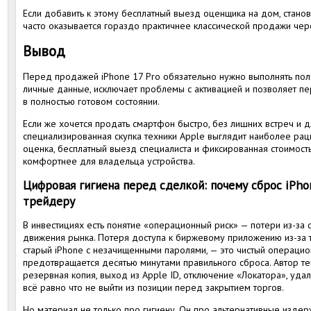
Если добавить к этому бесплатный выезд оценщика на дом, станов
часто оказывается гораздо практичнее классической продажи чер
Вывод
Перед продажей iPhone 17 Pro обязательно нужно выполнять пол
личные данные, исключает проблемы с активацией и позволяет п
в полностью готовом состоянии.
Если же хочется продать смартфон быстро, без лишних встреч и 
специализированная скупка техники Apple выглядит наиболее ра
оценка, бесплатный выезд специалиста и фиксированная стоимост
комфортнее для владельца устройства.
Цифровая гигиена перед сделкой: почему сброс iPho
трейдеру
В инвестициях есть понятие «операционный риск» — потери из-за с
движения рынка. Потеря доступа к биржевому приложению из-за т
старый iPhone с незачищенными паролями, — это чистый операцион
предотвращается десятью минутами правильного сброса. Автор те
резервная копия, выход из Apple ID, отключение «Локатора», удал
всё равно что не выйти из позиции перед закрытием торгов.
Но материал не только про гигиену. Он про альтернативные изде