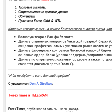
Торговые сигналы.
Стратегические целевые уровни.
Обучение!!!
Прогнозы Forex, Gold & WTI.
Которые генерируются на основе Комплексного анализа рынка, ко
Волновую теорию Ральфа Эллиотта.
Данные опционных контрактов Чикагской товарной биржи (С
ожидания профессиональных участников рынка (целевые ур
Данные фьючерсных контрактов Чикагской товарной биржи 
основные ордер-блоки (уровни поддержки/сопротивления)
Данные по открытым/отложенным ордерам, а также по уровн
старается двигаться против "толпы").
"И да прибудет с вами Великий профит"
С уважением
Den A. Strelkov
.
ForexTimes в TELEGRAM
ForexTimes
, опубликовал запись 1 месяц назад.