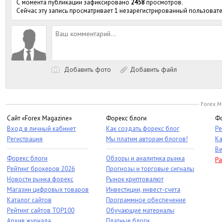
С момента публикации зафиксировано
2458
просмотров.
Сейчас эту запись просматривает 1 незарегистрированный пользовате
Добавить фото
Добавить файл
Forex M
Сайт «Forex Magazine»
Форекс блоги
Фо
Вход в личный кабинет
Как создать форекс блог
Ре
Регистрация
Мы платим авторам блогов!
Ка
Ве
Форекс блоги
Обзоры и аналитика рынка
Ра
Рейтинг брокеров 2026
Прогнозы и торговые сигналы
Новости рынка форекс
Рынок криптовалют
Магазин цифровых товаров
Инвестиции, инвест-счета
Каталог сайтов
Программное обеспечение
Рейтинг сайтов TOP100
Обучающие материалы
Архив журнала
Платные блоги