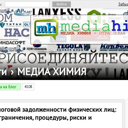
Забыл
ь:
ги
›
МЕДИА ХИМИЯ
а на блог
4108
логовой задолженности физических лиц:
граничения, процедуры, риски и