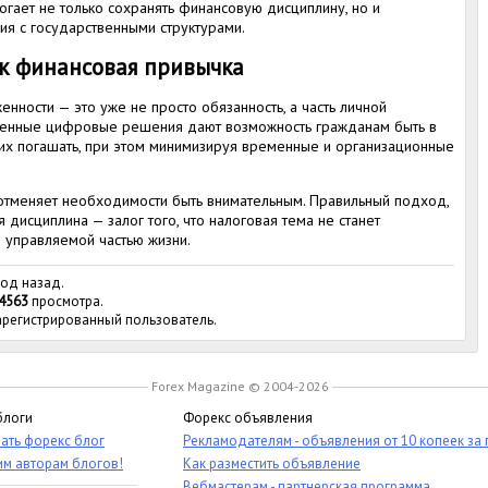
ает не только сохранять финансовую дисциплину, но и
я с государственными структурами.
ак финансовая привычка
нности — это уже не просто обязанность, а часть личной
менные цифровые решения дают возможность гражданам быть в
 их погашать, при этом минимизируя временные и организационные
 отменяет необходимости быть внимательным. Правильный подход,
дисциплина — залог того, что налоговая тема не станет
 управляемой частью жизни.
год назад.
4563
просмотра.
зарегистрированный пользователь.
Forex Magazine © 2004-2026
блоги
Форекс объявления
ать форекс блог
Рекламодателям - объявления от 10 копеек за
им авторам блогов!
Как разместить объявление
Вебмастерам - партнерская программа