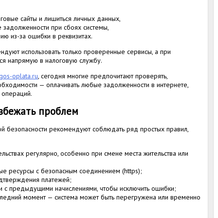
говые сайты и лишиться личных данных,
е задолженности при сбоях системы,
ию из-за ошибки в реквизитах.
ндуют использовать только проверенные сервисы, а при
ся напрямую в налоговую службу.
/gos-oplata.ru
, сегодня многие предпочитают проверять,
обходимости — оплачивать любые задолженности в интернете,
 операций.
избежать проблем
й безопасности рекомендуют соблюдать ряд простых правил,
льствах регулярно, особенно при смене места жительства или
ые ресурсы с безопасным соединением (https);
одтверждения платежей;
и с предыдущими начислениями, чтобы исключить ошибки;
следний момент — система может быть перегружена или временно