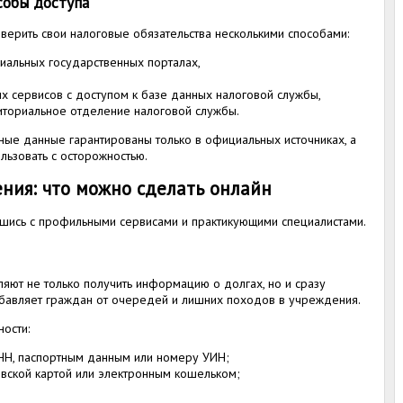
собы доступа
ерить свои налоговые обязательства несколькими способами:
иальных государственных порталах,
 сервисов с доступом к базе данных налоговой службы,
иториальное отделение налоговой службы.
тные данные гарантированы только в официальных источниках, а
льзовать с осторожностью.
ния: что можно сделать онлайн
авшись с профильными сервисами и практикующими специалистами.
ют не только получить информацию о долгах, но и сразу
збавляет граждан от очередей и лишних походов в учреждения.
ости:
НН, паспортным данным или номеру УИН;
овской картой или электронным кошельком;