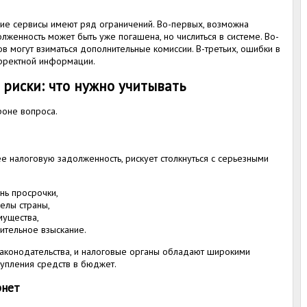
кие сервисы имеют ряд ограничений. Во-первых, возможна
женность может быть уже погашена, но числиться в системе. Во-
в могут взиматься дополнительные комиссии. В-третьих, ошибки в
орректной информации.
риски: что нужно учитывать
роне вопроса.
 налоговую задолженность, рискует столкнуться с серьезными
нь просрочки,
елы страны,
мущества,
ительное взыскание.
 законодательства, и налоговые органы обладают широкими
упления средств в бюджет.
рнет