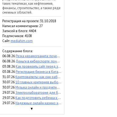
таких тематиках, как нефтехимия,
финансы, строительство, а также ряде
смежных областей.
Регистрация на проекте: 31.10.2018
Написал комментариев: 27
Записей в блоге: 4404
Подписчиков:
4108
Сайт:
mediahim.com
Содержание блога:
06.08.26
Резка керамогранита: почему точность влияет на результат и расходы
06.08.26
Деньги в киберспорте: почему инвесторы вкладываются в бренд команды, а не в игрока (мнение)
03.08.26
Как проверить сайт перед запуском - пошаговый аудит и контроль
03.08.26
Регистрация бизнеса в Китае: что важно знать перед выходом на рынок
31.07.26
Криптовалюты: как они работают, какие бывают и чем отличаются
30.07.26
10 главных критериев выбора аттракционов для бизнеса
30.07.26
Музыка онлайн и продуктивность: помогает сосредоточиться или отвлекает?
29.07.26
Электролаборатория для бизнеса: когда и зачем проверять электроустановки
29.07.26
Как подготовить ребенка к процедуре УЗИ
29.07.26
Надежные онлайн казино: критерии экспертного сравнения
▼