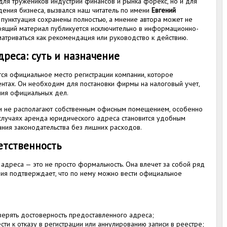
 для тружеников индустрии финансов и рынка форекс, но и для
дения бизнеса, вызвался наш читатель по имени
Евгений
и пунктуация сохранены полностью, а мнение автора может не
тоящий материал публикуется исключительно в информационно-
атриваться как рекомендация или руководство к действию.
реса: суть и назначение
я официальное место регистрации компании, которое
нтах. Он необходим для постановки фирмы на налоговый учет,
ния официальных дел.
и не располагают собственным офисным помещением, особенно
х случаях аренда юридического адреса становится удобным
ния законодательства без лишних расходов.
етственность
 адреса — это не просто формальность. Она влечет за собой ряд
ания подтверждает, что по нему можно вести официальное
верять достоверность предоставленного адреса;
ти к отказу в регистрации или аннулированию записи в реестре;