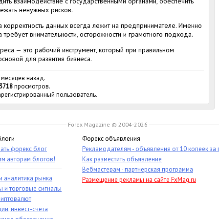
дить взаимодействие с государственными органами, обеспечить
ежать ненужных рисков.
 за корректность данных всегда лежит на предпринимателе. Именно
требует внимательности, осторожности и грамотного подхода.
дреса — это рабочий инструмент, который при правильном
основой для развития бизнеса.
 месяцев назад.
3718
просмотров.
зарегистрированный пользователь.
Forex Magazine © 2004-2026
блоги
Форекс объявления
ать форекс блог
Рекламодателям - объявления от 10 копеек за
им авторам блогов!
Как разместить объявление
Вебмастерам - партнерская программа
и аналитика рынка
Размещение рекламы на сайте FxMag.ru
ы и торговые сигналы
риптовалют
ии, инвест-счета