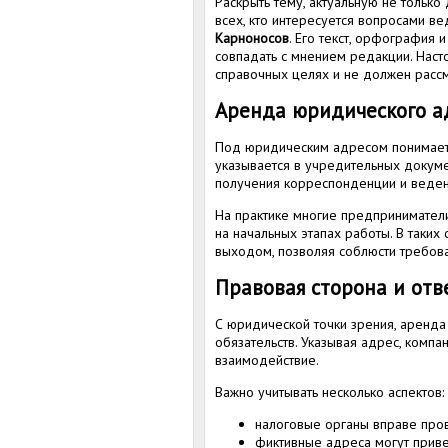
Раскрыть тему, актуальную не только
всех, кто интересуется вопросами ве
Карноносов
. Его текст, орфография 
совпадать с мнением редакции. Нас
справочных целях и не должен рассм
Аренда юридического ад
Под юридическим адресом понимаетс
указывается в учредительных докуме
получения корреспонденции и веде
На практике многие предпринимател
на начальных этапах работы. В таки
выходом, позволяя соблюсти требова
Правовая сторона и отв
С юридической точки зрения, аренда
обязательств. Указывая адрес, комп
взаимодействие.
Важно учитывать несколько аспектов:
налоговые органы вправе про
фиктивные адреса могут привес