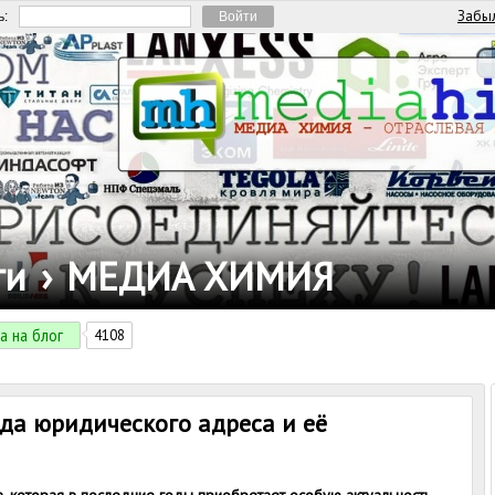
Забыл
ь:
ги
›
МЕДИА ХИМИЯ
а на блог
4108
нда юридического адреса и её