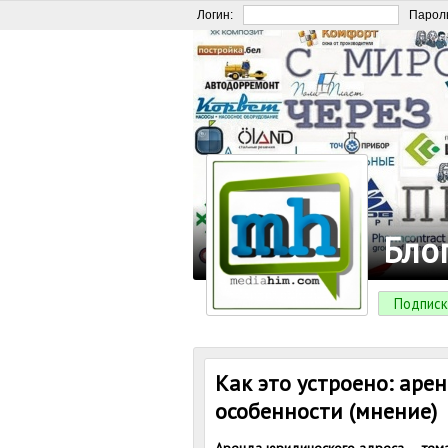
Логин:
Парол
Бло
Подписк
Как это устроено: аре
особенности (мнение)