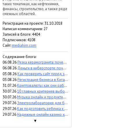
таких тематиках, как нефтехимия,
финансы, строительство, а также ряде
смежных областей.
Регистрация на проекте: 31.10.2018
Написал комментариев: 27
Записей в блоге: 4404
Подписчиков:
4108
Сайт:
mediahim.com
Содержание блога:
06.08.26
Резка керамогранита: почему точность влияет на результат и расходы
06.08.26
Деньги в киберспорте: почему инвесторы вкладываются в бренд команды, а не в игрока (мнение)
03.08.26
Как проверить сайт перед запуском - пошаговый аудит и контроль
03.08.26
Регистрация бизнеса в Китае: что важно знать перед выходом на рынок
31.07.26
Криптовалюты: как они работают, какие бывают и чем отличаются
30.07.26
10 главных критериев выбора аттракционов для бизнеса
30.07.26
Музыка онлайн и продуктивность: помогает сосредоточиться или отвлекает?
29.07.26
Электролаборатория для бизнеса: когда и зачем проверять электроустановки
29.07.26
Как подготовить ребенка к процедуре УЗИ
29.07.26
Надежные онлайн казино: критерии экспертного сравнения
▼