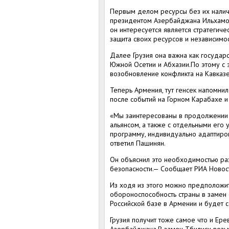
Первым делом ресурсы без их наличи
президентом Азербайджана Ильхамом 
он интересуется является стратегич
защита своих ресурсов и независимос
Далее Грузия она важна как государ
Южной Осетии и Абхазии.По этому с э
возобновление конфликта на Кавказе
Теперь Армения, тут генсек напомн
после событий на Горном Карабахе и 
«Мы заинтересованы в продолжении и
альянсом, а также с отдельными его
программу, индивидуально адаптиро
ответил Пашинян.
Он объяснил это необходимостью ра
безопасности.— Сообщает РИА Новос
Из ходя из этого можно предположит
обороноспособность страны в замен
Российской базе в Армении и будет с
Грузия получит тоже самое что и Ере