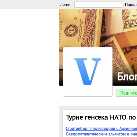
Логин:
Парол
Бло
Подписк
Турне генсека НАТО п
Столтенберг переговорил с Арменией
Североатлантическим альянсом и они