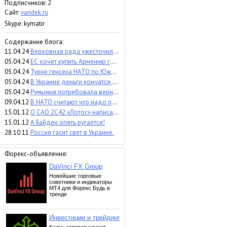
Подписчиков:
2
Сайт:
vandek.ru
Skype: kymatir
Содержание блога:
11.04.24
Верховная рада ужесточила закон о мобилизации на Украине.
05.04.24
ЕС хочет купить Армению грантами за 270 млн евро.
05.04.24
Турне генсека НАТО по Южному Кавказу завершено.
05.04.24
В Украине деньги кончатся в конце лета.
05.04.24
Румыния потребовала вернуть долг который Россия уже отдала с лихвой.
09.04.12
В НАТО считают что надо провести ещё раз дополнительную мобилизацию на Украине.
15.01.12
О САО 2С42 «Лотос» написали в Польше.
15.01.12
А Байден опять ругается!
28.10.11
Россия гасит свет в Украине.
Форекс-объявления: