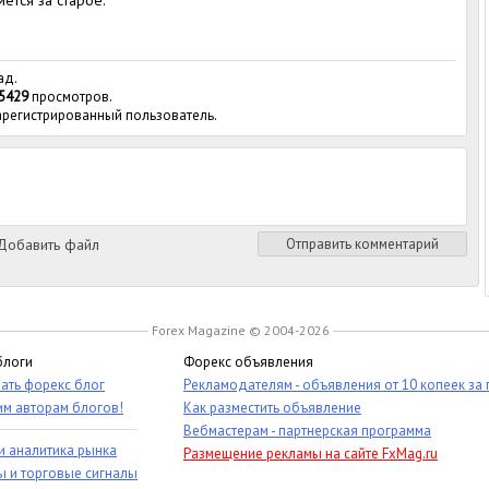
ется за старое.
ад.
5429
просмотров.
зарегистрированный пользователь.
обавить файл
Отправить комментарий
Forex Magazine © 2004-2026
блоги
Форекс объявления
ать форекс блог
Рекламодателям - объявления от 10 копеек за
им авторам блогов!
Как разместить объявление
Вебмастерам - партнерская программа
и аналитика рынка
Размещение рекламы на сайте FxMag.ru
ы и торговые сигналы