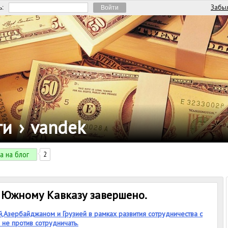
Забыл
ь:
ги
›
vandek
а на блог
2
о Южному Кавказу завершено.
,Азербайджаном и Грузией в рамках развития сотрудничества с
 не против сотрудничать.