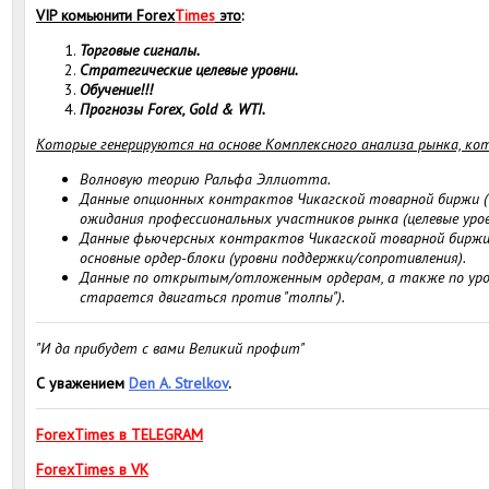
VIP комьюнити Forex
Times
это
:
Торговые сигналы.
Стратегические целевые уровни.
Обучение!!!
Прогнозы Forex, Gold & WTI.
Которые генерируются на основе Комплексного анализа рынка, ко
Волновую теорию Ральфа Эллиотта.
Данные опционных контрактов Чикагской товарной биржи 
ожидания профессиональных участников рынка (целевые уров
Данные фьючерсных контрактов Чикагской товарной биржи
основные ордер-блоки (уровни поддержки/сопротивления).
Данные по открытым/отложенным ордерам, а также по уровн
старается двигаться против "толпы").
"И да прибудет с вами Великий профит"
С уважением
Den A. Strelkov
.
ForexTimes в TELEGRAM
ForexTimes в VK