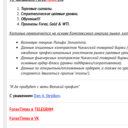
Торговые сигналы.
Стратегические целевые уровни.
Обучение!!!
Прогнозы Forex, Gold & WTI.
Которые генерируются на основе Комплексного анализа рынка, ко
Волновую теорию Ральфа Эллиотта.
Данные опционных контрактов Чикагской товарной биржи 
ожидания профессиональных участников рынка (целевые уров
Данные фьючерсных контрактов Чикагской товарной биржи
основные ордер-блоки (уровни поддержки/сопротивления).
Данные по открытым/отложенным ордерам, а также по уровн
старается двигаться против "толпы").
"И да прибудет с вами Великий профит"
С уважением
Den A. Strelkov
.
ForexTimes в TELEGRAM
ForexTimes в VK