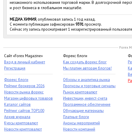
незаконного использования торговой марки. В долгосрочной персп
и рост бизнеса в глобальном масштабе.
МЕДИА ХИМИЯ
, опубликовал запись 1 год назад.
С момента публикации зафиксирован
9391
просмотр.
Сейчас эту запись просматривает 1 незарегистрированный пользовате
Forex M
Сайт «Forex Magazine»
Форекс блоги
Фо
Вход в личный кабинет
Как создать форекс блог
Ре
Регистрация
Мы платим авторам блогов!
Ка
Ве
Форекс блоги
Обзоры и аналитика рынка
Ра
Рейтинг брокеров 2026
Прогнозы и торговые сигналы
Новости рынка форекс
Рынок криптовалют
Магазин цифровых товаров
Инвестиции, инвест-счета
Каталог сайтов
Программное обеспечение
Рейтинг сайтов TOP100
Обучающие материалы
Архив журнала
Платные блоги
Курсы криптовалют
Анонсы мероприятий
Новости криптовалют
Новости компаний