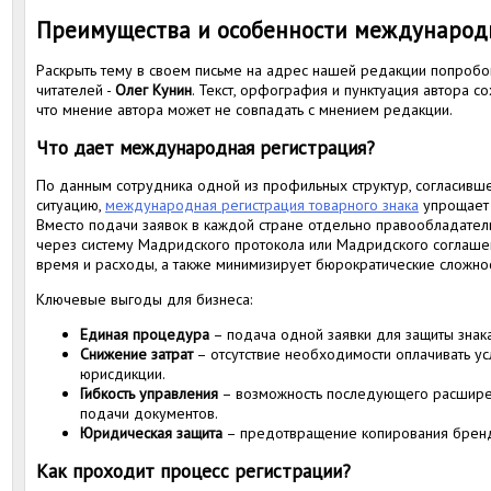
Преимущества и особенности международ
Раскрыть тему в своем письме на адрес нашей редакции попробо
читателей -
Олег Кунин
. Текст, орфография и пунктуация автора с
что мнение автора может не совпадать с мнением редакции.
Что дает международная регистрация?
По данным сотрудника одной из профильных структур, согласивш
ситуацию,
международная регистрация товарного знака
упрощает 
Вместо подачи заявок в каждой стране отдельно правообладате
через систему Мадридского протокола или Мадридского соглашен
время и расходы, а также минимизирует бюрократические сложнос
Ключевые выгоды для бизнеса:
Единая процедура
– подача одной заявки для защиты знака
Снижение затрат
– отсутствие необходимости оплачивать ус
юрисдикции.
Гибкость управления
– возможность последующего расширен
подачи документов.
Юридическая защита
– предотвращение копирования бренд
Как проходит процесс регистрации?