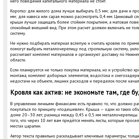
него поведения капитального материала не стоит.
Коротко: для жилого дома лучше выбирать 0,5 мм; для дачи и про
мм; для навеса или сарая можно рассмотреть 0,4 мм. Цинковый с
крыши лучше защищать более стойким покрытием, а матовая повер
спокойный внешний вид. При этом расчет должен включать не толь
систему.
Не нужно подбирать материал вслепую и считать кровлю по прим
помогут выбрать металлочерепицу под стропильную систему, уклон
рассчитают комплект материалов и организуют доставку по Нижн
области.
Если планируется не только покупка материала, но и устройство кр
монтажа, комплект доборных элементов, водостока и снегозадерж
недостачи на объекте, лишних расходов и переделок после начал
Кровля как актив: не экономьте там, где б
В управлении личными финансами есть правило: то, что должно ра
покупаться по принципу «подешевле». Крыша — один из таких объе
доме 20–30 лет, разница между 0,45 и 0,5 мм металлочерепицы —
того, что через 10 лет вам придётся менять листы, которые просе
местах царапин.
Автор текста правильно раскладывает ключевые параметры: толщин