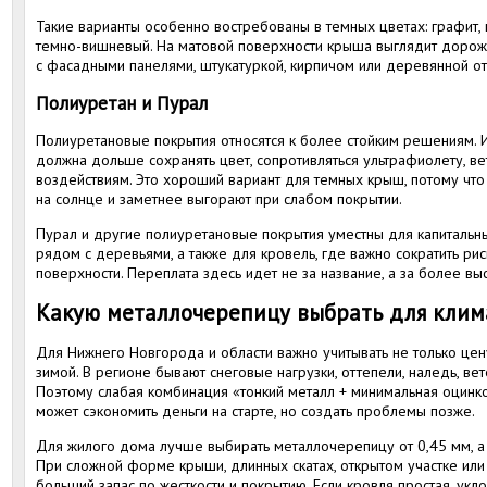
Такие варианты особенно востребованы в темных цветах: графит, 
темно-вишневый. На матовой поверхности крыша выглядит дороже
с фасадными панелями, штукатуркой, кирпичом или деревянной о
Полиуретан и Пурал
Полиуретановые покрытия относятся к более стойким решениям. 
должна дольше сохранять цвет, сопротивляться ультрафиолету, ве
воздействиям. Это хороший вариант для темных крыш, потому что 
на солнце и заметнее выгорают при слабом покрытии.
Пурал и другие полиуретановые покрытия уместны для капитальн
рядом с деревьями, а также для кровель, где важно сократить р
поверхности. Переплата здесь идет не за название, а за более выс
Какую металлочерепицу выбрать для клим
Для Нижнего Новгорода и области важно учитывать не только цен
зимой. В регионе бывают снеговые нагрузки, оттепели, наледь, в
Поэтому слабая комбинация «тонкий металл + минимальная оцинк
может сэкономить деньги на старте, но создать проблемы позже.
Для жилого дома лучше выбирать металлочерепицу от 0,45 мм, а 
При сложной форме крыши, длинных скатах, открытом участке или
больший запас по жесткости и покрытию. Если кровля простая, укло