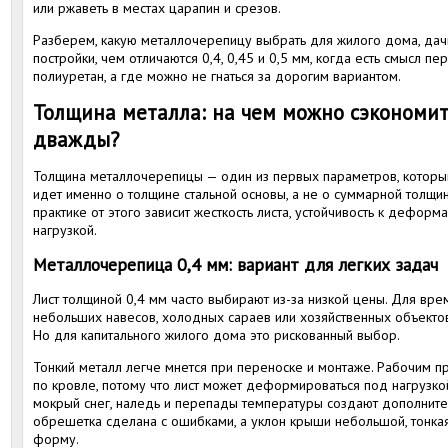
или ржаветь в местах царапин и срезов.
Разберем, какую металлочерепицу выбрать для жилого дома, дачи
постройки, чем отличаются 0,4, 0,45 и 0,5 мм, когда есть смысл п
полиуретан, а где можно не гнаться за дорогим вариантом.
Толщина металла: на чем можно сэкономить
дважды?
Толщина металлочерепицы — один из первых параметров, который
идет именно о толщине стальной основы, а не о суммарной толщи
практике от этого зависит жесткость листа, устойчивость к дефор
нагрузкой.
Металлочерепица 0,4 мм: вариант для легких задач
Лист толщиной 0,4 мм часто выбирают из-за низкой цены. Для вре
небольших навесов, холодных сараев или хозяйственных объектов
Но для капитального жилого дома это рискованный выбор.
Тонкий металл легче мнется при переноске и монтаже. Рабочим п
по кровле, потому что лист может деформироваться под нагрузко
мокрый снег, наледь и перепады температуры создают дополнител
обрешетка сделана с ошибками, а уклон крыши небольшой, тонк
форму.