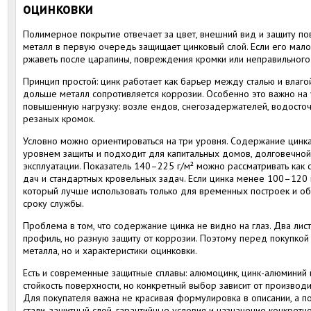
оцинковки
Полимерное покрытие отвечает за цвет, внешний вид и защиту по
металл в первую очередь защищает цинковый слой. Если его мало
ржаветь после царапины, повреждения кромки или неправильного
Принцип простой: цинк работает как барьер между сталью и влаг
дольше металл сопротивляется коррозии. Особенно это важно на 
повышенную нагрузку: возле ендов, снегозадержателей, водосточ
резаных кромок.
Условно можно ориентироваться на три уровня. Содержание цинка
уровнем защиты и подходит для капитальных домов, долговечной
эксплуатации. Показатель 140–225 г/м² можно рассматривать как 
дач и стандартных кровельных задач. Если цинка менее 100–120 г
который лучше использовать только для временных построек и об
сроку службы.
Проблема в том, что содержание цинка не видно на глаз. Два лис
профиль, но разную защиту от коррозии. Поэтому перед покупкой 
металла, но и характеристики оцинковки.
Есть и современные защитные сплавы: алюмоцинк, цинк-алюминий
стойкость поверхности, но конкретный выбор зависит от производ
Для покупателя важна не красивая формулировка в описании, а по
стали, защитный слой, гарантийные условия и назначение конкретн