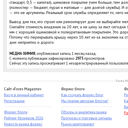
стандарт, 0,5 — капитал), цинковое покрытие (чем больше, тем до
(полиэстер — бюджет, пурал и матовые — для долгой службы). И 
— это не аргументы. Реальный срок службы определяет то, чего н
Вывод для тех, кто строит или ремонтирует дом: не выбирайте ме
Считайте стоимость владения за 20 лет, а не цену за лист сегодня
мм с хорошей оцинковкой и полиуретановым покрытием. Это доро
Потому что перекрывать крышу через 10 лет из-за экономии на ст
дне: неприятно и дорого.
МЕДИА ХИМИЯ
, опубликовал запись 1 месяц назад.
С момента публикации зафиксировано
2975
просмотров.
Сейчас эту запись просматривает 1 незарегистрированный пользовате
Forex M
Сайт «Forex Magazine»
Форекс блоги
Фо
Вход в личный кабинет
Как создать форекс блог
Ре
Регистрация
Мы платим авторам блогов!
Ка
Ве
Форекс блоги
Обзоры и аналитика рынка
Ра
Рейтинг брокеров 2026
Прогнозы и торговые сигналы
Новости рынка форекс
Рынок криптовалют