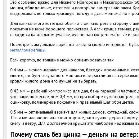
Это особенно важно для Нижнего Новгорода и Нижегородской об
мешки, обледенение, оттепели и повторное замерзание влаги. К
выдерживать не только красивую погоду в день монтажа, но и реа
Для капитального коттеджа обычно стоит смотреть в сторону стали
покрытия не ниже хорошего полиэстера. А если крыша темная, ря
находится на открытом участке, лучше рассмотреть матовые и по
Посмотреть актуальные варианты сегодня можно интернете - бук
металлочерепицы
.
Если коротко, по толщине можно ориентироваться так:
0,4 мм — эконом-вариант для навесов, беседок, временных и хозя
мнется, требует аккуратного монтажа и не рассчитан на серьезные
кровли жилого дома его лучше не выбирать.
0,45 мм — рабочий компромисс для дач, бань, гаражей и частных 
уже заметно жестче, чем 0,4 мм, но при выборе нужно смотреть не
оцинковку, полимерное покрытие и правильный шаг обрешетки.
0,5 мм — оптимальный вариант для жилых домов, коттеджей, сложн
Такая металлочерепица стоит дороже, зато лучше держит форму, 
снегу и ветру. Для долговечной крыши это наиболее надежный в
Почему сталь без цинка — деньги на ветер: