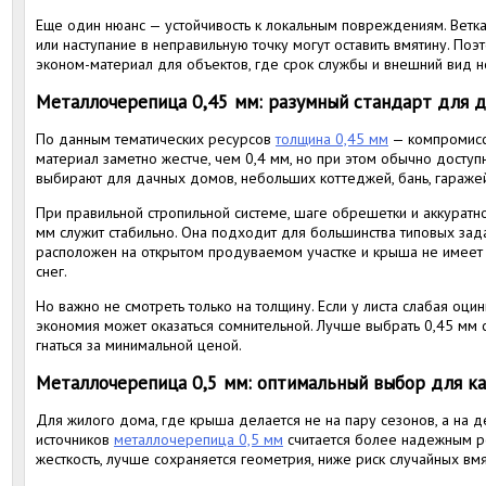
Еще один нюанс — устойчивость к локальным повреждениям. Ветка,
или наступание в неправильную точку могут оставить вмятину. Поэ
эконом-материал для объектов, где срок службы и внешний вид н
Металлочерепица 0,45 мм: разумный стандарт для д
По данным тематических ресурсов
толщина 0,45 мм
— компромисс
материал заметно жестче, чем 0,4 мм, но при этом обычно доступн
выбирают для дачных домов, небольших коттеджей, бань, гараже
При правильной стропильной системе, шаге обрешетки и аккурат
мм служит стабильно. Она подходит для большинства типовых зад
расположен на открытом продуваемом участке и крыша не имеет с
снег.
Но важно не смотреть только на толщину. Если у листа слабая оци
экономия может оказаться сомнительной. Лучше выбрать 0,45 мм
гнаться за минимальной ценой.
Металлочерепица 0,5 мм: оптимальный выбор для к
Для жилого дома, где крыша делается не на пару сезонов, а на д
источников
металлочерепица 0,5 мм
считается более надежным р
жесткость, лучше сохраняется геометрия, ниже риск случайных вм