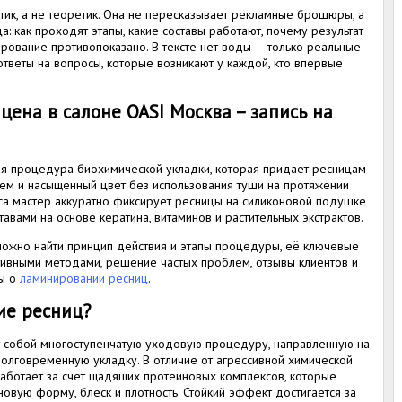
ик, а не теоретик. Она не пересказывает рекламные брошюры, а
: как проходят этапы, какие составы работают, почему результат
рование противопоказано. В тексте нет воды — только реальные
ответы на вопросы, которые возникают у каждой, кто впервые
ена в салоне OASI Москва – запись на
ая процедура биохимической укладки, которая придает ресницам
бъем и насыщенный цвет без использования туши на протяжении
нса мастер аккуратно фиксирует ресницы на силиконовой подушке
авами на основе кератина, витаминов и растительных экстрактов.
 можно найти принцип действия и этапы процедуры, её ключевые
тивными методами, решение частых проблем, отзывы клиентов и
сы о
ламинировании ресниц
.
ие ресниц?
 собой многоступенчатую уходовую процедуру, направленную на
долговременную укладку. В отличие от агрессивной химической
работает за счет щадящих протеиновых комплексов, которые
овую форму, блеск и плотность. Стойкий эффект достигается за