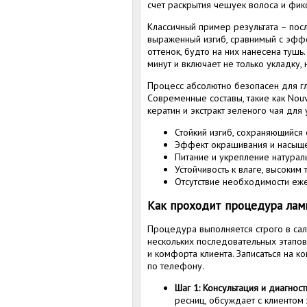
счет раскрытия чешуек волоса и фик
Классичный пример результата – по
выраженный изгиб, сравнимый с эфф
оттенок, будто на них нанесена туш
минут и включает не только укладку, 
Процесс абсолютно безопасен для гл
Современные составы, такие как Nouv
кератин и экстракт зеленого чая для
Стойкий изгиб, сохраняющийся 
Эффект окрашивания и насыщен
Питание и укрепление натураль
Устойчивость к влаге, высоки
Отсутствие необходимости еже
Как проходит процедура лам
Процедура выполняется строго в са
нескольких последовательных этапов
и комфорта клиента. Записаться на 
по телефону.
Шаг 1: Консультация и диагност
ресниц, обсуждает с клиентом 