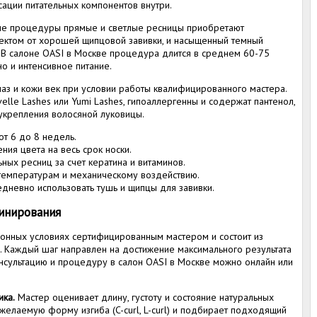
сации питательных компонентов внутри.
сле процедуры прямые и светлые ресницы приобретают
ектом от хорошей щипцовой завивки, и насыщенный темный
ь. В салоне OASI в Москве процедура длится в среднем 60-75
но и интенсивное питание.
аз и кожи век при условии работы квалифицированного мастера.
elle Lashes или Yumi Lashes, гипоаллергенны и содержат пантенол,
 укрепления волосяной луковицы.
от 6 до 8 недель.
ия цвета на весь срок носки.
ных ресниц за счет кератина и витаминов.
м температурам и механическому воздействию.
дневно использовать тушь и щипцы для завивки.
инирования
лонных условиях сертифицированным мастером и состоит из
. Каждый шаг направлен на достижение максимального результата
консультацию и процедуру в салон OASI в Москве можно онлайн или
ика.
Мастер оценивает длину, густоту и состояние натуральных
желаемую форму изгиба (C-curl, L-curl) и подбирает подходящий