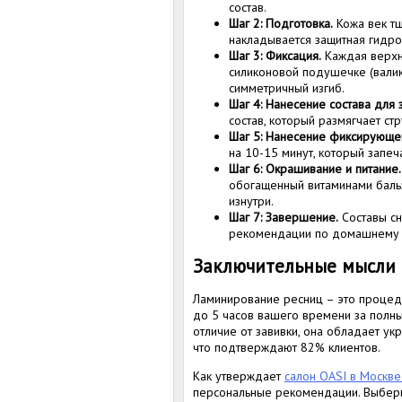
состав.
Шаг 2: Подготовка.
Кожа век тщ
накладывается защитная гидр
Шаг 3: Фиксация.
Каждая верхня
силиконовой подушечке (валик
симметричный изгиб.
Шаг 4: Нанесение состава для з
состав, который размягчает ст
Шаг 5: Нанесение фиксирующег
на 10-15 минут, который запе
Шаг 6: Окрашивание и питание.
обогащенный витаминами бальз
изнутри.
Шаг 7: Завершение.
Составы сн
рекомендации по домашнему 
Заключительные мысли
Ламинирование ресниц – это процед
до 5 часов вашего времени за полны
отличие от завивки, она обладает у
что подтверждают 82% клиентов.
Как утверждает
салон OASI в Москве
персональные рекомендации. Выбери