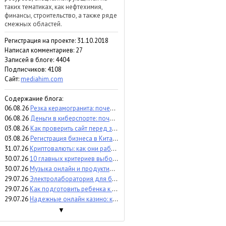
таких тематиках, как нефтехимия,
финансы, строительство, а также ряде
смежных областей.
Регистрация на проекте: 31.10.2018
Написал комментариев: 27
Записей в блоге: 4404
Подписчиков:
4108
Сайт:
mediahim.com
Содержание блога:
06.08.26
Резка керамогранита: почему точность влияет на результат и расходы
06.08.26
Деньги в киберспорте: почему инвесторы вкладываются в бренд команды, а не в игрока (мнение)
03.08.26
Как проверить сайт перед запуском - пошаговый аудит и контроль
03.08.26
Регистрация бизнеса в Китае: что важно знать перед выходом на рынок
31.07.26
Криптовалюты: как они работают, какие бывают и чем отличаются
30.07.26
10 главных критериев выбора аттракционов для бизнеса
30.07.26
Музыка онлайн и продуктивность: помогает сосредоточиться или отвлекает?
29.07.26
Электролаборатория для бизнеса: когда и зачем проверять электроустановки
29.07.26
Как подготовить ребенка к процедуре УЗИ
29.07.26
Надежные онлайн казино: критерии экспертного сравнения
▼