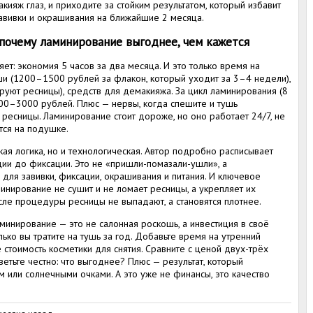
макияж глаз, и приходите за стойким результатом, который избавит
авивки и окрашивания на ближайшие 2 месяца.
 почему ламинирование выгоднее, чем кажется
ет: экономия 5 часов за два месяца. И это только время на
ши (1200–1500 рублей за флакон, который уходит за 3–4 недели),
руют ресницы), средств для демакияжа. За цикл ламинирования (8
400–3000 рублей. Плюс — нервы, когда спешите и тушь
ресницы. Ламинирование стоит дороже, но оно работает 24/7, не
тся на подушке.
кая логика, но и технологическая. Автор подробно расписывает
ции до фиксации. Это не «пришли-помазали-ушли», а
 для завивки, фиксации, окрашивания и питания. И ключевое
инирование не сушит и не ломает ресницы, а укрепляет их
сле процедуры ресницы не выпадают, а становятся плотнее.
ламинирование — это не салонная роскошь, а инвестиция в своё
лько вы тратите на тушь за год. Добавьте время на утренний
 стоимость косметики для снятия. Сравните с ценой двух-трёх
етьте честно: что выгоднее? Плюс — результат, который
 или солнечными очками. А это уже не финансы, это качество