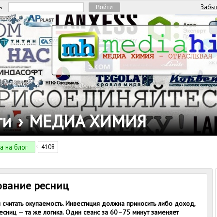
Забыл
ь:
ги
›
МЕДИА ХИМИЯ
а на блог
4108
ование ресниц
 считать окупаемость. Инвестиция должна приносить либо доход,
сниц — та же логика. Один сеанс за 60–75 минут заменяет