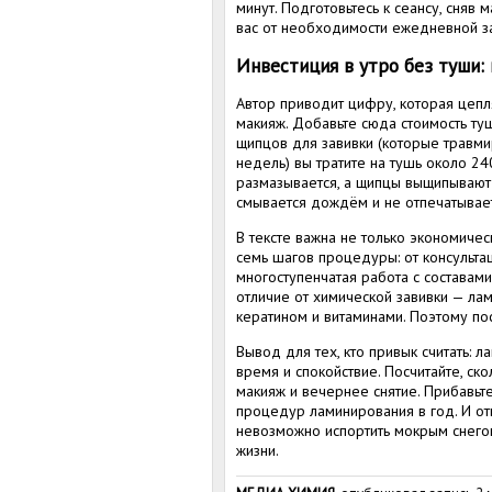
минут. Подготовьтесь к сеансу, сняв 
вас от необходимости ежедневной з
Инвестиция в утро без туши:
Автор приводит цифру, которая цепля
макияж. Добавьте сюда стоимость ту
щипцов для завивки (которые травми
недель) вы тратите на тушь около 2
размазывается, а щипцы выщипывают 
смывается дождём и не отпечатывае
В тексте важна не только экономичес
семь шагов процедуры: от консульта
многоступенчатая работа с составами
отличие от химической завивки — лам
кератином и витаминами. Поэтому по
Вывод для тех, кто привык считать: 
время и спокойствие. Посчитайте, ско
макияж и вечернее снятие. Прибавьте
процедур ламинирования в год. И отв
невозможно испортить мокрым снегом
жизни.