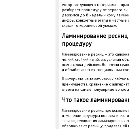
Автор следующего материала — практ
разбирает процедуру от первого лица
держится до 8 недель и кому ламини
цифры, конкретные этапы и честные 
слышит о кератиновой укладке.
Ламинирование ресниц ц
процедуру
Ламинирование ресниц – это салонн
четкий, стойкий изгиб, визуальный о
всего срока действия. Во время сеа
и обрабатывает их специальными сост
В интернете на тематических сайтах
преимущества, сравнение с альтерна
ответы на самые популярные вопро
Что такое ламинирован
Ламинирование ресниц представляет
изменение структуры волоска и его 
завивки, технология ламинирования 
обволакивают ресницу, придавая ей н