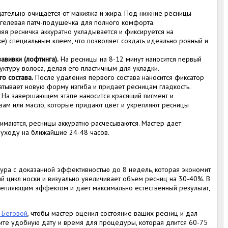
ательно очищается от макияжа и жира. Под нижние ресницы
огелевая патч-подушечка для полного комфорта.
я ресничка аккуратно укладывается и фиксируется на
е) специальным клеем, что позволяет создать идеально ровный и
авивки (лофтинга).
На ресницы на 8-12 минут наносится первый
руктуру волоса, делая его пластичным для укладки.
о состава.
После удаления первого состава наносится фиксатор
чатывает новую форму изгиба и придает ресницам гладкость.
На завершающем этапе наносится красящий пигмент и
ам или масло, которые придают цвет и укрепляют ресницы
имаются, ресницы аккуратно расчесываются. Мастер дает
уходу на ближайшие 24-48 часов.
ура с доказанной эффективностью до 8 недель, которая экономит
й цикл носки и визуально увеличивает объем ресниц на 30-40%. В
крепляющим эффектом и дает максимально естественный результат,
 Беговой
, чтобы мастер оценил состояние ваших ресниц и дал
те удобную дату и время для процедуры, которая длится 60-75