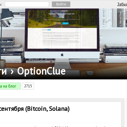
Забыл
ь:
ги
›
OptionClue
а на блог
2715
ентября (Bitcoin, Solana)