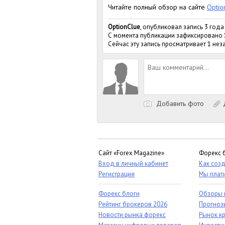
Читайте полный обзор на сайте
Optio
OptionClue
, опубликовал запись 3 года
С момента публикации зафиксировано
Сейчас эту запись просматривает 1 не
Добавить фото
Д
Сайт «Forex Magazine»
Форекс 
Вход в личный кабинет
Как созд
Регистрация
Мы плат
Форекс блоги
Обзоры 
Рейтинг брокеров 2026
Прогноз
Новости рынка форекс
Рынок к