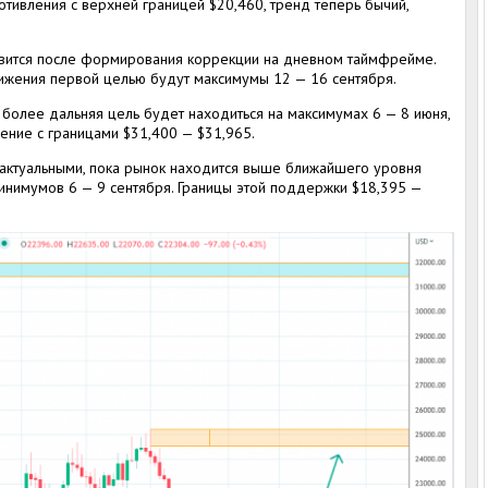
отивления с верхней границей $20,460, тренд теперь бычий,
оявится после формирования коррекции на дневном таймфрейме.
жения первой целью будут максимумы 12 — 16 сентября.
 более дальняя цель будет находиться на максимумах 6 — 8 июня,
ение с границами $31,400 — $31,965.
я актуальными, пока рынок находится выше ближайшего уровня
нимумов 6 — 9 сентября. Границы этой поддержки $18,395 —