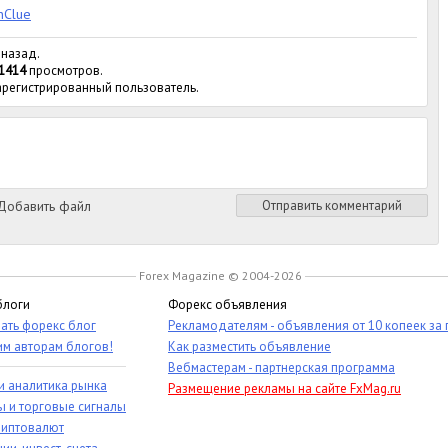
nClue
 назад.
1414
просмотров.
зарегистрированный пользователь.
обавить файл
Отправить комментарий
Forex Magazine © 2004-2026
блоги
Форекс объявления
ать форекс блог
Рекламодателям - объявления от 10 копеек за
им авторам блогов!
Как разместить объявление
Вебмастерам - партнерская программа
и аналитика рынка
Размещение рекламы на сайте FxMag.ru
ы и торговые сигналы
риптовалют