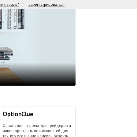
и пароль?
Зарегистрироваться
OptionClue
OptionClue — проект для трейдеров и
инвесторов, нить возможностей для
тех, кто осознанно намерен освоить