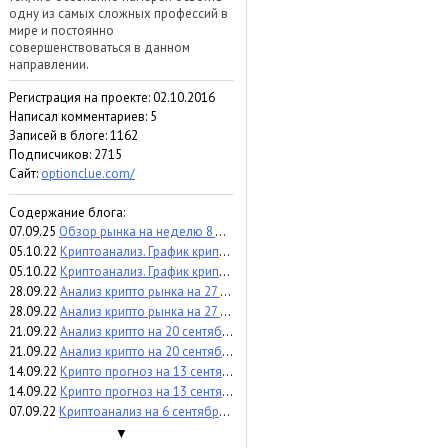
одну из самых сложных профессий в
мире и постоянно
совершенствоваться в данном
направлении.
Регистрация на проекте: 02.10.2016
Написал комментариев: 5
Записей в блоге: 1162
Подписчиков:
2715
Сайт:
optionclue.com/
Содержание блога:
07.09.25
Обзор рынка на неделю 8 — 14 сентября. Технический анализ
05.10.22
Криптоанализ. График крипты на 4 октября (Ethereum, Binance Coin, Polkadot)
05.10.22
Криптоанализ. График крипты на 4 октября (Bitcoin, Ripple)
28.09.22
Анализ крипто рынка на 27 сентября (Axie Infinity, Binance Coin, SAND)
28.09.22
Анализ крипто рынка на 27 сентября (Bitcoin, Uniswap)
21.09.22
Анализ крипто на 20 сентября (ETH, BNB и APE)
21.09.22
Анализ крипто на 20 сентября (Bitcoin, Dogecoin)
14.09.22
Крипто прогноз на 13 сентября (Ethereum, Binance Coin, Avalanche)
14.09.22
Крипто прогноз на 13 сентября (Bitcoin, Solana)
07.09.22
Криптоанализ на 6 сентября (Binance Coin, NEAR, Solana)
▼