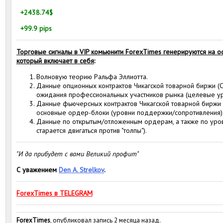
+2438.74$
+99.9 pips
Торговые сигналы в VIP комьюнити ForexTimes генерируются на о
который включает в себя
:
Волновую теорию Ральфа Эллиотта.
Данные опционных контрактов Чикагской товарной биржи (С
ожидания профессиональных участников рынка (целевые ур
Данные фьючерсных контрактов Чикагской товарной биржи 
основные ордер-блоки (уровни поддержки/сопротивления)
Данные по открытым/отложенным ордерам, а также по уровн
старается двигаться против "толпы").
"И да прибудет с вами Великий профит"
С уважением
Den A. Strelkov
.
ForexTimes в TELEGRAM
ForexTimes
, опубликовал запись 2 месяца назад.