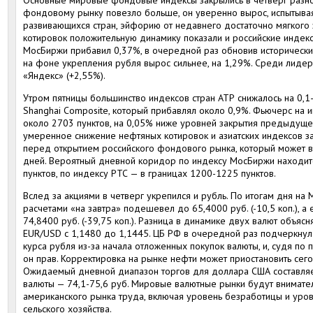
Основные мировые фондовые индексы закрылись в четверг разно
фондовому рынку повезло больше, он уверенно вырос, испытывая
развивающихся стран, эйфорию от недавнего достаточно мягкого
котировок положительную динамику показали и российские индекс
МосБиржи прибавил 0,37%, в очередной раз обновив историческ
на фоне укрепления рубля вырос сильнее, на 1,29%. Среди лидеро
«Яндекс» (+2,55%).
Утром пятницы большинство индексов стран АТР снижалось на 0,
Shanghai Composite, который прибавлял около 0,9%. Фьючерс на 
около 2703 пунктов, на 0,05% ниже уровней закрытия предыдуще
умеренное снижение нефтяных котировок и азиатских индексов 
перед открытием российского фондового рынка, который может в
дней. Вероятный дневной коридор по индексу МосБиржи находит
пунктов, по индексу РТС — в границах 1200-1225 пунктов.
Вслед за акциями в четверг укрепился и рубль. По итогам дня на
расчетами «на завтра» подешевел до 65,4000 руб. (-10,5 коп.), а
74,8400 руб. (-39,75 коп.). Разница в динамике двух валют объя
EUR/USD c 1,1480 до 1,1445. ЦБ РФ в очередной раз подчеркнул 
курса рубля из-за начала отложенных покупок валюты, и, судя по 
он прав. Корректировка на рынке нефти может приостановить сег
Ожидаемый дневной диапазон торгов для доллара США составляет
валюты — 74,1-75,6 руб. Мировые валютные рынки будут вниматель
американского рынка труда, включая уровень безработицы и уро
сельского хозяйства.